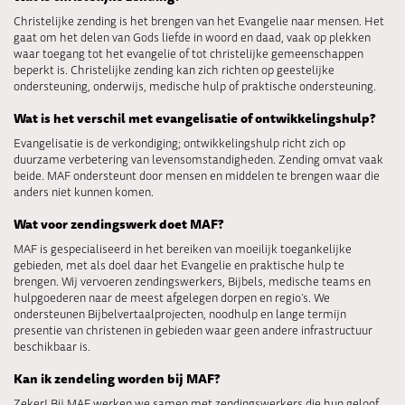
Christelijke zending is het brengen van het Evangelie naar mensen. Het
gaat om het delen van Gods liefde in woord en daad, vaak op plekken
waar toegang tot het evangelie of tot christelijke gemeenschappen
beperkt is. Christelijke zending kan zich richten op geestelijke
ondersteuning, onderwijs, medische hulp of praktische ondersteuning.
Wat is het verschil met evangelisatie of ontwikkelingshulp?
Evangelisatie is de verkondiging; ontwikkelingshulp richt zich op
duurzame verbetering van levensomstandigheden. Zending omvat vaak
beide. MAF ondersteunt door mensen en middelen te brengen waar die
anders niet kunnen komen.
Wat voor zendingswerk doet MAF?
MAF is gespecialiseerd in het bereiken van moeilijk toegankelijke
gebieden, met als doel daar het Evangelie en praktische hulp te
brengen. Wij vervoeren zendingswerkers, Bijbels, medische teams en
hulpgoederen naar de meest afgelegen dorpen en regio’s. We
ondersteunen Bijbelvertaalprojecten, noodhulp en lange termijn
presentie van christenen in gebieden waar geen andere infrastructuur
beschikbaar is.
Kan ik zendeling worden bij MAF?
Zeker! Bij MAF werken we samen met zendingswerkers die hun geloof