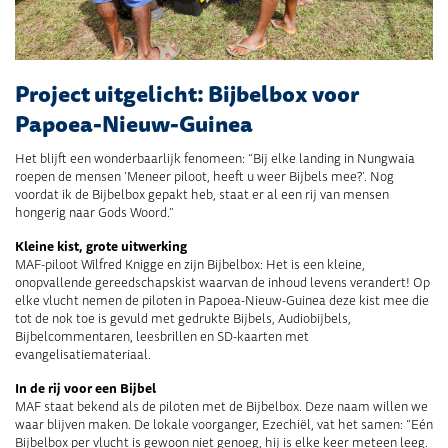
Project uitgelicht: Bijbelbox voor
Papoea-Nieuw-Guinea
Het blijft een wonderbaarlijk fenomeen: “Bij elke landing in Nungwaia
roepen de mensen ‘Meneer piloot, heeft u weer Bijbels mee?’. Nog
voordat ik de Bijbelbox gepakt heb, staat er al een rij van mensen
hongerig naar Gods Woord.”
Kleine kist, grote uitwerking
MAF-piloot Wilfred Knigge en zijn Bijbelbox: Het is een kleine,
onopvallende gereedschapskist waarvan de inhoud levens verandert! Op
elke vlucht nemen de piloten in Papoea-Nieuw-Guinea deze kist mee die
tot de nok toe is gevuld met gedrukte Bijbels, Audiobijbels,
Bijbelcommentaren, leesbrillen en SD-kaarten met
evangelisatiemateriaal.
In de rij voor een Bijbel
MAF staat bekend als de piloten met de Bijbelbox. Deze naam willen we
waar blijven maken. De lokale voorganger, Ezechiël, vat het samen: “Eén
Bijbelbox per vlucht is gewoon niet genoeg, hij is elke keer meteen leeg.