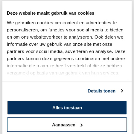
Deze website maakt gebruik van cookies
We gebruiken cookies om content en advertenties te
personaliseren, om functies voor social media te bieden
en om ons websiteverkeer te analyseren. Ook delen we
Vliegveldcodes:
informatie over uw gebruik van onze site met onze
partners voor social media, adverteren en analyse. Deze
Land Plaats Code
partners kunnen deze gegevens combineren met andere
Indonesie, Papoea Bugalaga WX53
Indonesie, Papoea Hitadipa WARJ
informatie die u aan ze heeft verstrekt of die ze hebben
Indonesie, Papoea Nabire WABI
verzameld op basis van uw gebruik van hun services.
Papoea-Nieuw-Guinea Aiyura AYAY
Papoea-Nieuw-Guinea Goroka AYGA
Papoea-Nieuw-Guinea Mount Hagen AYMH
Details tonen
Lesotho Matekane FXME
Lesotho Maseru FXMU
Lesotho Kuebunyane FXKY
Alles toestaan
Suriname Paramaribo SMZO
Suriname Paloemeu SMPA
Tsjaad N’Djamena FTTJ
Tsjaad Ounianga Kebir FTTY
Aanpassen