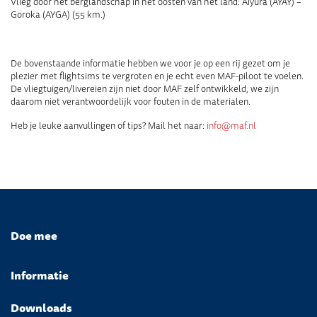
Vlieg door het berglandschap in het oosten van het land: Aiyura (AYAY) –
Goroka (AYGA) (55 km.)
De bovenstaande informatie hebben we voor je op een rij gezet om je
plezier met flightsims te vergroten en je echt even MAF-piloot te voelen.
De vliegtuigen/livereien zijn niet door MAF zelf ontwikkeld, we zijn
daarom niet verantwoordelijk voor fouten in de materialen.
Heb je leuke aanvullingen of tips? Mail het naar:
info@maf.nl
Doe mee
Informatie
Downloads