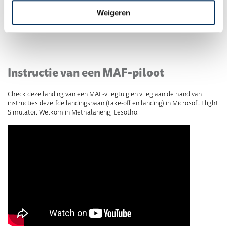
Of maak je eerste vlucht als MAF-piloot in opleiding bij
MATC
door te
vertrekken vanaf Vliegveld Teuge. Download
hier
vliegveld Teuge en kijk
Weigeren
gelijk even binnen bij de vliegschool!
Instructie van een MAF-piloot
Check deze landing van een MAF-vliegtuig en vlieg aan de hand van
instructies dezelfde landingsbaan (take-off en landing) in Microsoft Flight
Simulator. Welkom in Methalaneng, Lesotho.