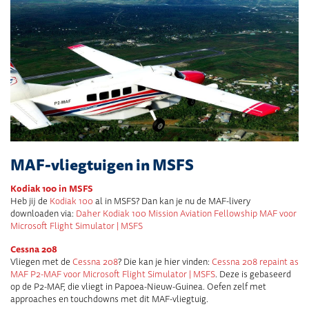
MAF-vliegtuigen in MSFS
Kodiak 100 in MSFS
Heb jij de
Kodiak 100
al in MSFS? Dan kan je nu de MAF-livery
downloaden via:
Daher Kodiak 100 Mission Aviation Fellowship MAF voor
Microsoft Flight Simulator | MSFS
Cessna 208
Vliegen met de
Cessna 208
? Die kan je hier vinden:
Cessna 208 repaint as
MAF P2-MAF voor Microsoft Flight Simulator | MSFS
. Deze is gebaseerd
op de P2-MAF, die vliegt in Papoea-Nieuw-Guinea. Oefen zelf met
approaches en touchdowns met dit MAF-vliegtuig.