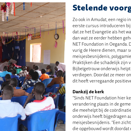
Stelende voor
Zo ook in Amudat, een regio i
eerste cursus introduceren bij
dat ze het Evangelie als het w
dan wat ze eerder hebben gehoo
NET Foundation in Oeganda. D
vurig de Heere dienen, maar 
meisjesbesnijdenis, polygamie,
Praktijken die schadelijk zijn
Bijbelgetrouw onderwijs helpt
verdiepen. Doordat ze meer on
dit heeft verregaande positie
Dankzij de kerk
“Sinds NET Foundation hier ker
verandering plaats in de geme
die meehelpt bij de coördinati
onderwijs heeft bijgedragen a
meisjesbesnijdenis. “Een zicht
die opgebouwd wordt doordat 