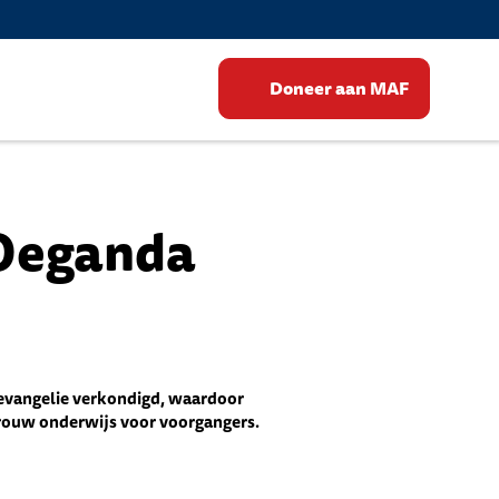
Doneer aan MAF
 Oeganda
tsevangelie verkondigd, waardoor
trouw onderwijs voor voorgangers.