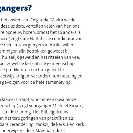
gangers?
n het oosten van Oeganda. “Zodra we de
 deze leiders, vertellen velen van hen ons
are opnieuw horen, omdat het zo anders is
rd”, zegt Cate Nattabi, de coördinator van
e meeste voorgangers in Afrika willen
sommigen zijn betrokken geweest bij
 huiselijk geweld en het ritselen van vee.
 voor zowel de kerk als de gemeenschap.
 de predikanten om hun geloof te
derwijs krijgen, verandert hun houding en
ve gevolgen voor de hele samenleving.
kleiders traint, vindt er een opvallende
enschap”, zegt voorganger Michael Kiriam,
e van de training. Het Bijbelgetrouw
an het terugdringen van praktijken als
bare verandering, dankzij de kerk. Een kerk
onderwijzers door MAF naar deze