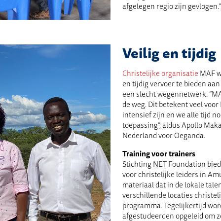
afgelegen regio zijn gevlogen.”
Veilig en tijdig
Christelijke organisatie
MAF we
en tijdig vervoer te bieden aan
een slecht wegennetwerk. “MAF
de weg. Dit betekent veel voo
intensief zijn en we alle tijd
toepassing”, aldus Apollo Mak
Nederland voor Oeganda.
Training voor trainers
Stichting NET Foundation biedt
voor christelijke leiders in A
materiaal dat in de lokale talen 
verschillende locaties christel
programma. Tegelijkertijd wor
afgestudeerden opgeleid om ze