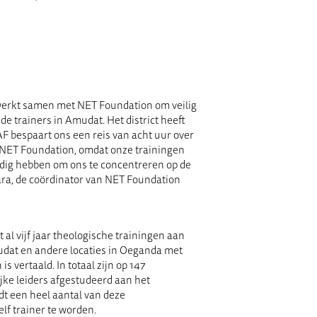
rkt samen met NET Foundation om veilig
 de trainers in Amudat. Het district heeft
 bespaart ons een reis van acht uur over
r NET Foundation, omdat onze trainingen
 nodig hebben om ons te concentreren op de
ara, de coördinator van NET Foundation
 al vijf jaar theologische trainingen aan
mudat en andere locaties in Oeganda met
is vertaald. In totaal zijn op 147
ijke leiders afgestudeerd aan het
dt een heel aantal van deze
lf trainer te worden.