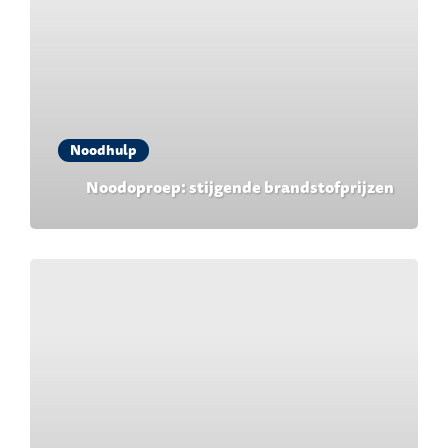
Noodhulp
Noodoproep: stijgende brandstofprijzen