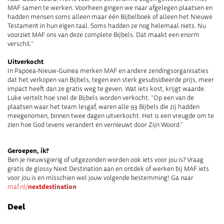
MAF samen te werken. Voorheen gingen we naar afgelegen plaatsen en
hadden mensen soms alleen maar één Bijbelboek of alleen het Nieuwe
Testament in hun eigen taal. Soms hadden ze nog helemaal niets. Nu
voorziet MAF ons van deze complete Bijbels. Dat maakt een enorm
verschil.”
Uitverkocht
In Papoea-Nieuw-Guinea merken MAF en andere zendingsorganisaties
dat het verkopen van Bijbels, tegen een sterk gesubsidieerde prijs, meer
impact heeft dan ze gratis weg te geven. Wat iets kost, krijgt waarde.
Luke vertelt hoe snel de Bijbels worden verkocht. “Op een van de
plaatsen waar het team lesgaf, waren alle 93 Bijbels die zij hadden
meegenomen, binnen twee dagen uitverkocht. Het is een vreugde om te
zien hoe God levens verandert en vernieuwt door Zijn Woord.”
Geroepen, ík?
Ben je nieuwsgierig of uitgezonden worden ook iets voor jou is? Vraag
gratis de glossy Next Destination aan en ontdek of werken bij MAF iets
voor jou is en misschien wel jouw volgende bestemming! Ga naar
maf.nl/
nextdestination
Deel