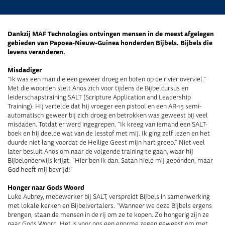
Dankzij MAF Technologies ontvingen mensen in de meest afgelegen
gebieden van Papoea-Nieuw-Guinea honderden Bijbels. Bijbels die
levens veranderen.
Misdadiger
“Ik was een man die een geweer droeg en boten op de rivier overviel.”
Met die woorden stelt Anos zich voor tijdens de Bijbelcursus en
leiderschapstraining SALT (Scripture Application and Leadership
Training). Hij vertelde dat hij vroeger een pistool en een AR-15 semi-
automatisch geweer bij zich droeg en betrokken was geweest bij veel
misdaden. Totdat er werd ingegrepen. “Ik kreeg van iemand een SALT-
boek en hij deelde wat van de lesstof met mij. Ik ging zelf lezen en het
duurde niet lang voordat de Heilige Geest mijn hart greep.” Niet veel
later besluit Anos om naar de volgende training te gaan, waar hij
Bijbelonderwijs krijgt. “Hier ben ik dan. Satan hield mij gebonden, maar
God heeft mij bevrijd!”
Honger naar Gods Woord
Luke Aubrey, medewerker bij SALT, verspreidt Bijbels in samenwerking
met lokale kerken en Bijbelvertalers. “Wanneer we deze Bijbels ergens
brengen, staan de mensen in de rij om ze te kopen. Zo hongerig zijn ze
naar Gods Woord. Het is voor ons een enorme zegen geweest om met