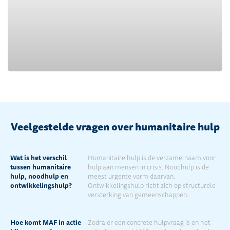
Veelgestelde vragen over humanitaire hulp
Wat is het verschil
Humanitaire hulp is de verzamelnaam voor
tussen humanitaire
hulp aan mensen in crisis. Noodhulp is de
hulp, noodhulp en
meest urgente vorm daarvan.
ontwikkelingshulp?
Ontwikkelingshulp richt zich op structurele
versterking van gemeenschappen.
Hoe komt MAF in actie
Zodra er een concrete hulpvraag is en het