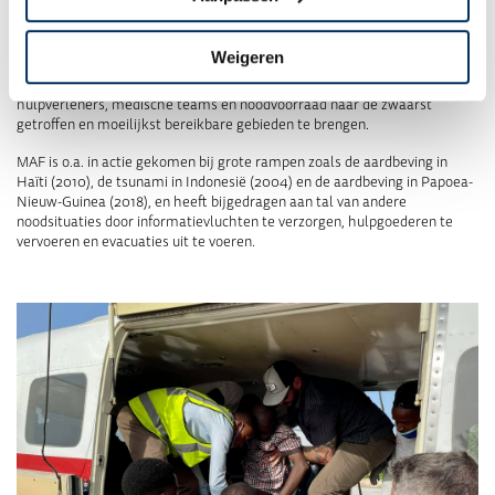
Response Team
van MAF bestaat uit speciaal getrainde medewerkers
die klaarstaan om wereldwijd snel te worden ingezet en samen te
werken met overheden, hulporganisaties en kerken om een
Weigeren
gecoördineerde en effectieve crisisrespons te bieden. Het team
combineert expertise in logistiek, luchttransport en crisiscoördinatie om
hulpverleners, medische teams en noodvoorraad naar de zwaarst
getroffen en moeilijkst bereikbare gebieden te brengen.
MAF is o.a. in actie gekomen bij grote rampen zoals de aardbeving in
Haïti (2010), de tsunami in Indonesië (2004) en de aardbeving in Papoea-
Nieuw-Guinea (2018), en heeft bijgedragen aan tal van andere
noodsituaties door informatievluchten te verzorgen, hulpgoederen te
vervoeren en evacuaties uit te voeren.