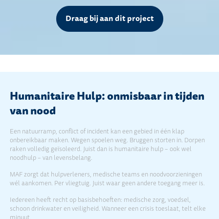
Draag bij aan dit project
Humanitaire Hulp: onmisbaar in tijden
van nood
Een natuurramp, conflict of incident kan een gebied in één klap
onbereikbaar maken. Wegen spoelen weg. Bruggen storten in. Dorpen
raken volledig geïsoleerd. Juist dan is humanitaire hulp – ook wel
noodhulp – van levensbelang.
MAF zorgt dat hulpverleners, medische teams en noodvoorzieningen
wél aankomen. Per vliegtuig. Juist waar geen andere toegang meer is.
Iedereen heeft recht op basisbehoeften: medische zorg, voedsel,
schoon drinkwater en veiligheid. Wanneer een crisis toeslaat, telt elke
minuut.