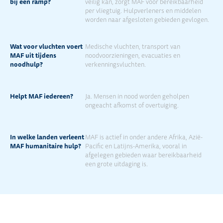
bij een ramp?
veilig kan, zorgt MAF voor bereikbaarheid
per vliegtuig. Hulpverleners en middelen
worden naar afgesloten gebieden gevlogen.
Wat voor vluchten voert
Medische vluchten, transport van
MAF uit tijdens
noodvoorzieningen, evacuaties en
noodhulp?
verkenningsvluchten.
Helpt MAF iedereen?
Ja. Mensen in nood worden geholpen
ongeacht afkomst of overtuiging.
In welke landen verleent
MAF is actief in onder andere Afrika, Azië-
MAF humanitaire hulp?
Pacific en Latijns-Amerika, vooral in
afgelegen gebieden waar bereikbaarheid
een grote uitdaging is.