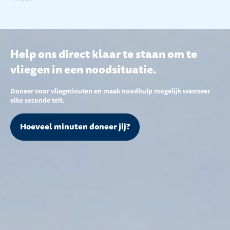
Help ons direct klaar te staan om te
vliegen in een noodsituatie.
Doneer voor vliegminuten en maak noodhulp mogelijk wanneer
elke seconde telt.
Hoeveel minuten doneer jij?