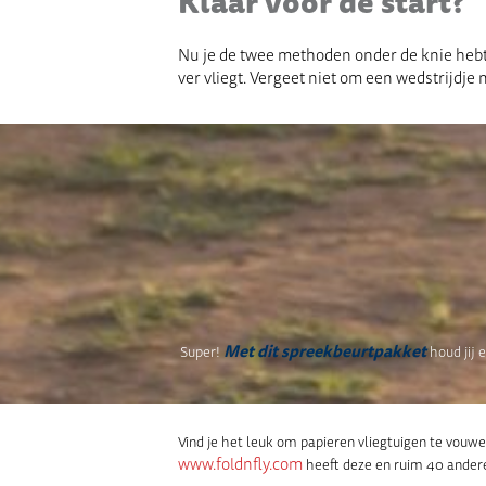
Klaar voor de start?
Nu je de twee methoden onder de knie hebt,
ver vliegt. Vergeet niet om een wedstrijdje 
Met dit spreekbeurtpakket
Super!
houd jij 
Vind je het leuk om papieren vliegtuigen te vouwe
www.foldnfly.com
heeft deze en ruim 40 andere