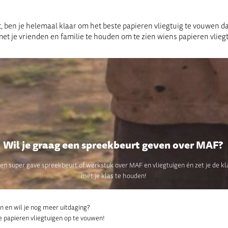
 ben je helemaal klaar om het beste papieren vliegtuig te vouwen da
met je vrienden en familie te houden om te zien wiens papieren vliegt
Wil je graag een spreekbeurt geven over MAF?
een super gave spreekbeurt of werkstuk over MAF en vliegtuigen én zet je de kl
met je klas te houden!
n en wil je nog meer uitdaging?
 papieren vliegtuigen op te vouwen!