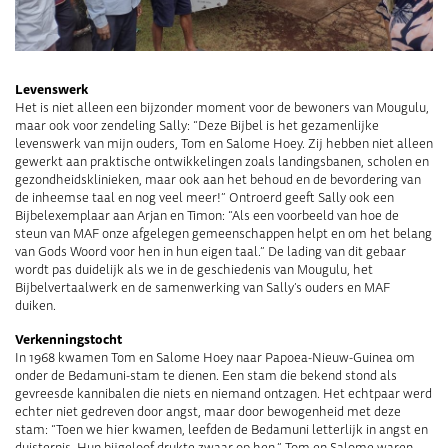
Levenswerk
Het is niet alleen een bijzonder moment voor de bewoners van Mougulu,
maar ook voor zendeling Sally: “Deze Bijbel is het gezamenlijke
levenswerk van mijn ouders, Tom en Salome Hoey. Zij hebben niet alleen
gewerkt aan praktische ontwikkelingen zoals landingsbanen, scholen en
gezondheidsklinieken, maar ook aan het behoud en de bevordering van
de inheemse taal en nog veel meer!” Ontroerd geeft Sally ook een
Bijbelexemplaar aan Arjan en Timon: “Als een voorbeeld van hoe de
steun van MAF onze afgelegen gemeenschappen helpt en om het belang
van Gods Woord voor hen in hun eigen taal.” De lading van dit gebaar
wordt pas duidelijk als we in de geschiedenis van Mougulu, het
Bijbelvertaalwerk en de samenwerking van Sally’s ouders en MAF
duiken.
Verkenningstocht
In 1968 kwamen Tom en Salome Hoey naar Papoea-Nieuw-Guinea om
onder de Bedamuni-stam te dienen. Een stam die bekend stond als
gevreesde kannibalen die niets en niemand ontzagen. Het echtpaar werd
echter niet gedreven door angst, maar door bewogenheid met deze
stam: “Toen we hier kwamen, leefden de Bedamuni letterlijk in angst en
duisternis. Hun bijgeloof drukte zwaar op hen.” Tom en Salome waren