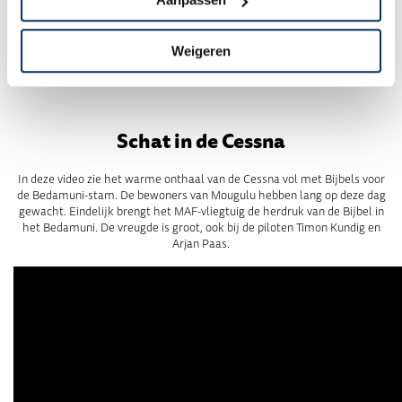
en Sally een belangrijke rol had (nog steeds te luisteren via
maf.nl/kerstverhaal
). Een landingsbaan met veel geschiedenis, die
alleen God kan uitwerken!
Weigeren
.
Schat in de Cessna
In deze video zie het warme onthaal van de Cessna vol met Bijbels voor
de Bedamuni-stam. De bewoners van Mougulu hebben lang op deze dag
gewacht. Eindelijk brengt het MAF-vliegtuig de herdruk van de Bijbel in
het Bedamuni. De vreugde is groot, ook bij de piloten Timon Kundig en
Arjan Paas.