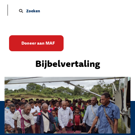
Zoeken
Levenswerk: van
Doneer aan MAF
landingsbaan tot
Bijbelvertaling