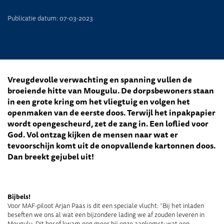
Publicatie datum: 07-03-2023
Vreugdevolle verwachting en spanning vullen de
broeiende hitte van Mougulu. De dorpsbewoners staan
in een grote kring om het vliegtuig en volgen het
openmaken van de eerste doos. Terwijl het inpakpapier
wordt opengescheurd, zet de zang in. Een loflied voor
God. Vol ontzag kijken de mensen naar wat er
tevoorschijn komt uit de onopvallende kartonnen doos.
Dan breekt gejubel uit!
Bijbels!
Voor MAF-piloot Arjan Paas is dit een speciale vlucht: “Bij het inladen
beseften we ons al wat een bijzondere lading we af zouden leveren in
Mougulu. Dit besef kwam nog meer bij onze aankomst: wat een