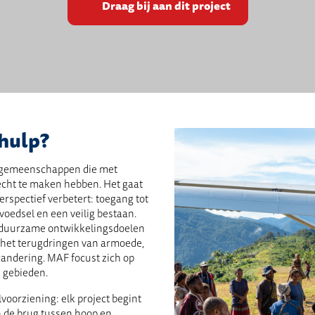
Draag bij aan dit project
hulp?
n gemeenschappen die met
cht te maken hebben. Het gaat
rspectief verbetert: toegang tot
voedsel en een veilig bestaan.
de duurzame ontwikkelingsdoelen
p het terugdringen van armoede,
randering. MAF focust zich op
 gebieden.
voorziening: elk project begint
 de brug tussen hoop en