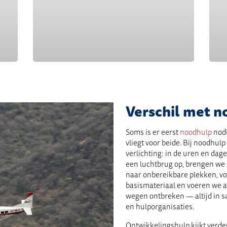
Verschil met 
Soms is er eerst
noodhulp
nodi
vliegt voor beide. Bij noodhulp
verlichting: in de uren en da
een luchtbrug op, brengen we
naar onbereikbare plekken, vo
basismateriaal en voeren we 
wegen ontbreken — altijd in 
en hulporganisaties.
Ontwikkelingshulp kijkt verd