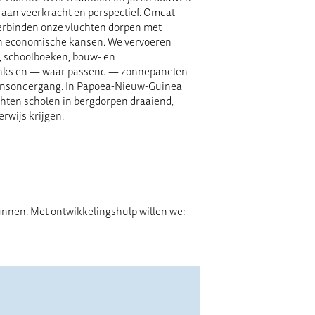
 aan veerkracht en perspectief. Omdat
 verbinden onze vluchten dorpen met
en economische kansen. We vervoeren
, schoolboeken, bouw- en
anks en — waar passend — zonnepanelen
zonsondergang. In Papoea-Nieuw-Guinea
ten scholen in bergdorpen draaiend,
rwijs krijgen.
kunnen. Met ontwikkelingshulp willen we: