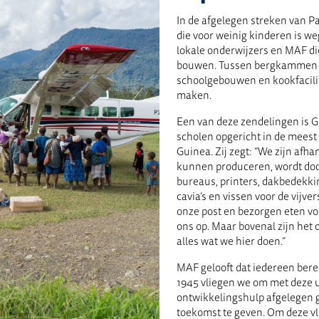
In de afgelegen streken van 
die voor weinig kinderen is we
lokale onderwijzers en MAF d
bouwen. Tussen bergkammen 
schoolgebouwen en kookfacilit
maken.
Een van deze zendelingen is Gle
scholen opgericht in de mees
Guinea. Zij zegt: “We zijn afha
kunnen produceren, wordt do
bureaus, printers, dakbedekkin
cavia’s en vissen voor de vijve
onze post en bezorgen eten voo
ons op. Maar bovenal zijn het 
alles wat we hier doen.”
MAF gelooft dat iedereen berei
1945 vliegen we om met deze 
ontwikkelingshulp afgelegen
toekomst te geven. Om deze vlu