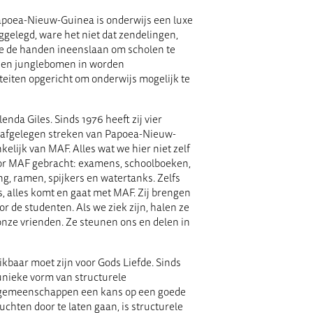
Papoea-Nieuw-Guinea is onderwijs een luxe
ggelegd, ware het niet dat zendelingen,
ie de handen ineenslaan om scholen te
en junglebomen in worden
eiten opgericht om onderwijs mogelijk te
nda Giles. Sinds 1976 heeft zij vier
t afgelegen streken van Papoea-Nieuw-
nkelijk van MAF. Alles wat we hier niet zelf
or MAF gebracht: examens, schoolboeken,
g, ramen, spijkers en watertanks. Zelfs
rs, alles komt en gaat met MAF. Zij brengen
r de studenten. Als we ziek zijn, halen ze
onze vrienden. Ze steunen ons en delen in
kbaar moet zijn voor Gods Liefde. Sinds
unieke vorm van structurele
 gemeenschappen een kans op een goede
chten door te laten gaan, is structurele