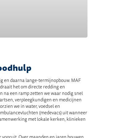
noodhulp
g en daarna lange-termijnopbouw. MAF
 draait het om directe redding en
gen na een ramp zetten we waar nodig snel
 artsen, verpleegkundigen en medicijnen
orzien we in water, voedsel en
ambulancevluchten (medevacs) uit wanneer
samenwerking met lokale kerken, klinieken
er vooruit. Over maanden en jaren bouwen