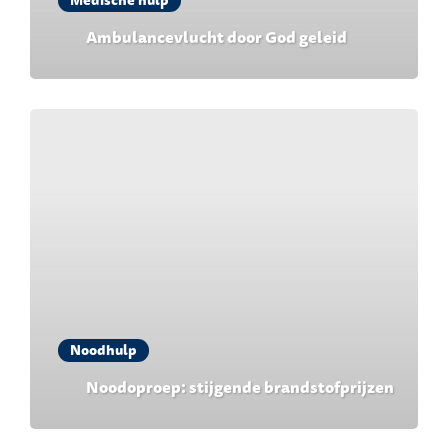
Medische hulp
Ambulancevlucht door God geleid
Noodhulp
Noodoproep: stijgende brandstofprijzen