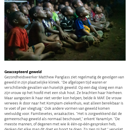
Geaccepteerd geweld
Gezondheidswerker Matthew Panglass ziet regelmatig de gevolgen van
geweld in zijn plaatselijke kliniek. “De afgelopen tijd waren er
verschillende gevallen van huiselijk geweld. Op een dag sloeg een man
zijn vrouw op het hoofd met een stuk hout. Ze brachten haar hierheen.
Maar aangezien ik haar niet verder kon helpen, belde ik MAF. De vrouw
verwees ik door naar het Kompiam-ziekenhuis, wat alleen bereikbaar is
te voet of per vliegtuig.” Ook andere vormen van geweld komen
veelvuldig voor. Familievetes, wraakacties. “Het is zorgwekkend dat de
gemeenschap geweld als normaal beschouwt,” erkent Yanamlyn. “De
meeste mannen, of degenen met wie ik één-op-één-gesproken heb,
denken dat elke man dit doet en hoort te doen. Zo zien zij het,” vervolgt