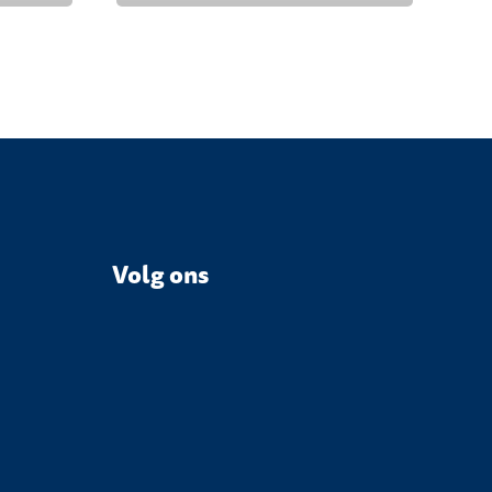
Volg ons