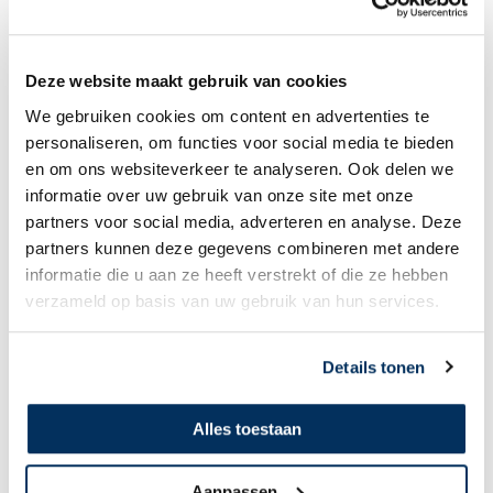
communicatielijnen weer in stand te brengen, vloog MAF bovendien
technici
en reparatiemateriaal.
Na
ar
schatting zijn ondanks alle
hulpdiensten nog duizenden op de vlucht, s
ommigen per boot en a
nderen
d
walend door
de
omliggende jungl
e
.
Dit soort e
xtremistische aanslagen
Deze website maakt gebruik van cookies
in Mozambique begonnen in 2017. Internationale hulporganisaties
schatten dat
tot de dag van vandaag
meer dan 700.000 mensen in de
We gebruiken cookies om content en advertenties te
provincie uit hun huizen zijn verdreven
.
Bidt u mee voor al
personaliseren, om functies voor social media te bieden
deze
slachtoffers en de gehele situatie in Mozambique?
en om ons websiteverkeer te analyseren. Ook delen we
informatie over uw gebruik van onze site met onze
partners voor social media, adverteren en analyse. Deze
partners kunnen deze gegevens combineren met andere
Een steentje veiligheid
Sinds 1999 vliegt MAF
met twee vliegtuigen
in Mozambique
en is ook nu
informatie die u aan ze heeft verstrekt of die ze hebben
da
nkbaar
in deze acute noodsituatie
te kunnen helpen
. De piloten
staan
verzameld op basis van uw gebruik van hun services.
klaar voor verdere evacuatievluchten
om
zo nog meer mensen een
stukje veiligheid terug te geven.
Details tonen
Wilt u
ook bijdragen aan dit
soort hulp
vluchten
?
Alles toestaan
Doneer aan humanitaire hulp
Aanpassen