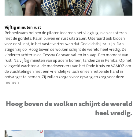
Vijftig minuten rust
Behoedzaam helpen de piloten iedereen het vliegtuig in en assisteren
met
de
gordels. Kalm blijven en rust uitstralen. Uiteraard
ook
bidden
voor de vlucht, in het vaste vertrouwe
n dat God dichtbij zal zijn.
Dan
stijgen zij op. Hoog boven de wolken
schijnt de wereld heel vredig
. De
kinderen
achter
in
de
Cessna
Caravan vallen in slaap. Een moment van
rust. Na vijftig minuten van op adem komen, landen zij in
Pemba
.
Op
het
vliegveld wachten
al de
medewerkers van het Rode Kruis
en VAMOZ
om
de vluchtelingen met een vriendelijke lach en een helpende hand in
on
t
vangst te nemen. Zij zulle
n zorgen voor
opvang en zorg voor deze
mensen.
Hoog boven de wolken schijnt de wereld
heel vredig.