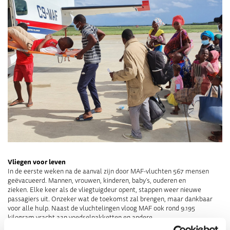
Vliegen voor leven
In de eerste weken na de aanval zijn door
MAF-
vluchten
567
mensen
geëvacueerd. M
annen
,
vrouwen
,
kinderen
,
baby’s
, ouderen
en
zieken
.
Elke keer als de
vliegtuigdeur
opent, stappen weer nieuwe
passagiers uit
.
Onzeker wat de toekomst zal brengen, maar dankbaar
voor
alle hulp
.
Naast de vluchtelingen vloog MAF ook
rond
9.195
kilogram
vracht
aan
voedselpakketten
en andere
hulpgoederen
naar
Afungi
.
Om de tijdens de aanvallen vernietigde