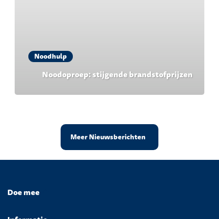
Noodhulp
Noodoproep: stijgende brandstofprijzen
Meer Nieuwsberichten
Doe mee