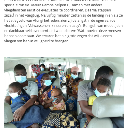
speciale missie. Vanuit
Pemba
helpen zij
samen met andere
vliegdiensten
eerst
de evacuaties te coördineren
.
D
aarna
stappen
zij
zelf
in het vliegtuig
.
Na vijftig minuten zetten zij de landing in en als ze
het vliegveld van
Afungi
betreden, zien zij de angst in de ogen van de
v
luchtelingen
. Volwassenen, kinderen en baby’
s. Een golf van medelijden
en dankbaarheid overkomt de twee piloten: “Wat moeten deze mensen
hebben door
staan. We ervaren het als grote
zegen dat wij kunnen
vliegen om hen in veiligheid te brengen.”