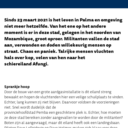
Sinds 23 maart 2021 is het leven in Palma en omgeving
niet meer hetzelfde. Van het ene op het andere
moment is er in deze stad, gelegen in het noorden van
Mozambique, groot oproer. Militanten vallen de stad
aan, verwonden en doden willekeurig mensen op
straat. Chaos en paniek. Talrijke mensen vluchten
hals over kop, velen van hen naar het
schiereiland Afungi.
Sprankje hoop
Door de bouw van een grote aardgasinstalla
tie is dit eiland
streng
bewaakt en hopen de vluchtenden hier
een
veilige schuilplaats te vinden
.
Echter, lang kunnen zij niet blijven. Daarvoor vol
doen
de voorzieningen
niet. Snel wordt duidelijk dat de
provinciehoofdstad
Pemba
een
geschiktere
plek is. Echter, hoe moeten
ze deze stad bereiken zonder aangevallen te worden door de militanten?
Boten zijn al aangevraagd, maar dit eiland heeft ook een landingsbaan.
Piloten Dave
LePoidevin
en Dave Holmes
maken zich klaar voor deze