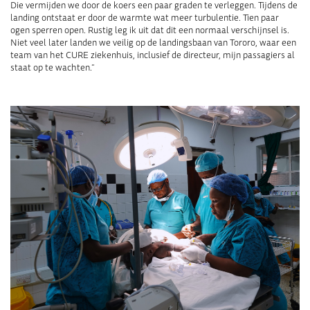
Die vermijden we door de koers een paar graden te verleggen. Tijdens de
landing ontstaat er door de warmte wat meer turbulentie. Tien paar
ogen sperren open. Rustig leg ik uit dat dit een normaal verschijnsel is.
Niet veel later landen we veilig op de landingsbaan van Tororo, waar een
team van het CURE ziekenhuis, inclusief de directeur, mijn passagiers al
staat op te wachten.”