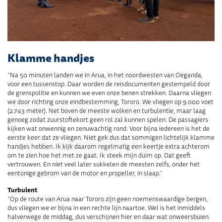
Klamme handjes
“Na 50 minuten landen we in Arua, in het noordwesten van Oeganda,
voor een tussenstop. Daar worden de reisdocumenten gestempeld door
de grenspolitie en kunnen we even onze benen strekken. Daarna vliegen
we door richting onze eindbestemming, Tororo. We vliegen op 9.000 voet
(2.743 meter). Net boven de meeste wolken en turbulentie, maar laag
genoeg zodat zuurstoftekort geen rol zal kunnen spelen. De passagiers
kijken wat onwennig en zenuwachtig rond. Voor bijna iedereen is het de
eerste keer dat ze vliegen. Niet gek dus dat sommigen lichtelijk klamme
handjes hebben. Ik kijk daarom regelmatig een keertje extra achterom
om te zien hoe het met ze gaat. Ik steek mijn duim op. Dat geeft
vertrouwen. En niet veel later sukkelen de meesten zelfs, onder het
eentonige gebrom van de motor en propeller, in slaap.”
Turbulent
“Op de route van Arua naar Tororo zijn geen noemenswaardige bergen,
dus vliegen we er bijna in een rechte lijn naartoe. Wel is het inmiddels
halverwege de middag, dus verschijnen hier en daar wat onweersbuien.