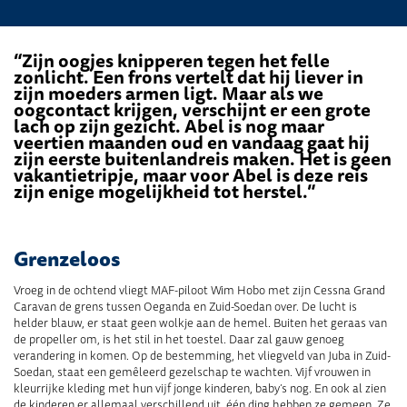
“Zijn oogjes knipperen tegen het felle
zonlicht. Een frons vertelt dat hij liever in
zijn moeders armen ligt. Maar als we
oogcontact krijgen, verschijnt er een grote
lach op zijn gezicht. Abel is nog maar
veertien maanden oud en vandaag gaat hij
zijn eerste buitenlandreis maken. Het is geen
vakantietripje, maar voor Abel is deze reis
zijn enige mogelijkheid tot herstel.”
Grenzeloos
Vroeg in de ochtend vliegt MAF-piloot Wim Hobo met zijn Cessna Grand
Caravan de grens tussen Oeganda en Zuid-Soedan over. De lucht is
helder blauw, er staat geen wolkje aan de hemel. Buiten het geraas van
de propeller om, is het stil in het toestel. Daar zal gauw genoeg
verandering in komen. Op de bestemming, het vliegveld van Juba in Zuid-
Soedan, staat een gemêleerd gezelschap te wachten. Vijf vrouwen in
kleurrijke kleding met hun vijf jonge kinderen, baby’s nog. En ook al zien
de kinderen er allemaal verschillend uit, één ding hebben ze gemeen. Ze