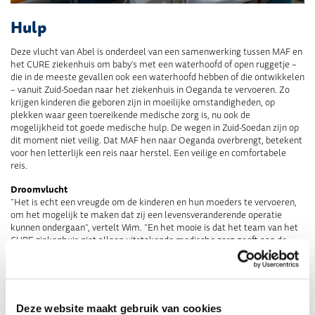
Hulp
Deze vlucht van Abel is onderdeel van een samenwerking tussen MAF en
het CURE ziekenhuis om baby’s met een waterhoofd of open ruggetje –
die in de meeste gevallen ook een waterhoofd hebben of die ontwikkelen
– vanuit Zuid-Soedan naar het ziekenhuis in Oeganda te vervoeren. Zo
krijgen kinderen die geboren zijn in moeilijke omstandigheden, op
plekken waar geen toereikende medische zorg is, nu ook de
mogelijkheid tot goede medische hulp. De wegen in Zuid-Soedan zijn op
dit moment niet veilig. Dat MAF hen naar Oeganda overbrengt, betekent
voor hen letterlijk een reis naar herstel. Een veilige en comfortabele
reis.
Droomvlucht
“Het is echt een vreugde om de kinderen en hun moeders te vervoeren,
om het mogelijk te maken dat zij een levensveranderende operatie
kunnen ondergaan”, vertelt Wim. “En het mooie is dat het team van het
CURE ziekenhuis niet alleen uitstekende medische zorg geeft aan de
kinderen, maar ze delen ook iets diepers met de ouders: het Goede
Nieuws van Jezus Christus. Ouders, moe van de strijd in de zorg voor hun
kinderen, vinden troost in woorden van hoop en herstel. Sommige
werkdagen kan ik me wel eens afvragen wie of wat ik nu eigenlijk heb
gevlogen. Maar vandaag besef ik weer eens goed dat ik op elke vlucht
Deze website maakt gebruik van cookies