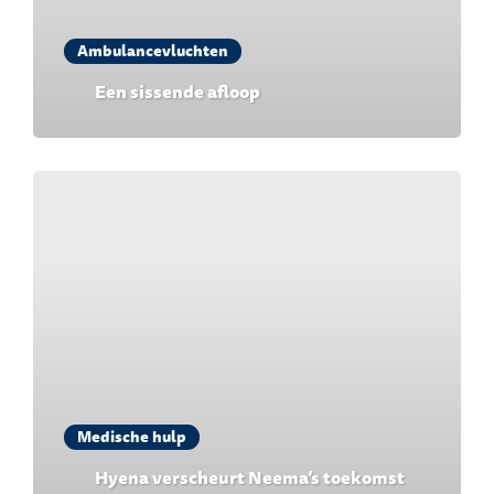
Ambulancevluchten
Een sissende afloop
Medische hulp
Hyena verscheurt Neema’s toekomst