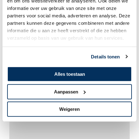
en om ons websiteverkeer te analyseren. Ook delen we
informatie over uw gebruik van onze site met onze
partners voor social media, adverteren en analyse. Deze
partners kunnen deze gegevens combineren met andere
Jouw volgende bestemming?
Wil jij anderen helpen en je inzetten voor hen die vergeten zijn? Vraag
informatie die u aan ze heeft verstrekt of die ze hebben
gratis Next Destination aan en ontdek hoe jij impact kunt maken in Gods
verzameld op basis van uw gebruik van hun services.
Koninkrijk. Ga naar
maf.nl/
nextdestination
Deel
Details tonen
Alles toestaan
Misschien ook interessant
Aanpassen
Weigeren