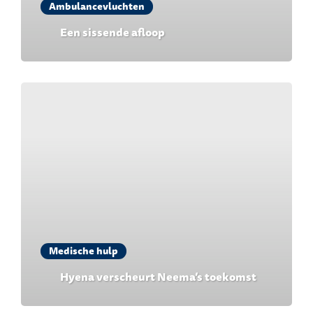
Ambulancevluchten
Een sissende afloop
Medische hulp
Hyena verscheurt Neema’s toekomst