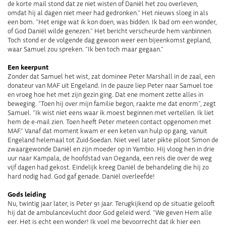
de korte mail stond dat ze niet wisten of Daniël het zou overleven,
omdat hij al dagen niet meer had gedronken.” Het nieuws sloeg in als
een bom. “Het enige wat ik kon doen, was bidden. Ik bad om een wonder,
of God Daniël wilde genezen.” Het bericht verscheurde hem vanbinnen.
Toch stond er de volgende dag gewoon weer een bijeenkomst gepland,
waar Samuel zou spreken. “Ik ben toch maar gegaan.”
Een keerpunt
Zonder dat Samuel het wist, zat dominee Peter Marshall in de zaal, een
donateur van MAF uit Engeland. In de pauze liep Peter naar Samuel toe
en vroeg hoe het met zijn gezin ging. Dat ene moment zette alles in
beweging. “Toen hij over mijn familie begon, raakte me dat enorm”, zegt
Samuel. “Ik wist niet eens waar ik moest beginnen met vertellen. Ik liet
hem de e-mail zien. Toen heeft Peter meteen contact opgenomen met
MAF.” Vanaf dat moment kwam er een keten van hulp op gang, vanuit
Engeland helemaal tot Zuid-Soedan. Niet veel later pikte piloot Simon de
zwaargewonde Daniël en zijn moeder op in Yambio. Hij vloog hen in drie
uur naar Kampala, de hoofdstad van Oeganda, een reis die over de weg
vijf dagen had gekost. Eindelijk kreeg Daniël de behandeling die hij zo
hard nodig had. God gaf genade. Daniël overleefde!
Gods leiding
Nu, twintig jaar later, is Peter 91 jaar. Terugkijkend op de situatie gelooft
hij dat de ambulancevlucht door God geleid werd. “We geven Hem alle
eer. Het is echt een wonder! Ik voel me bevoorrecht dat ik hier een