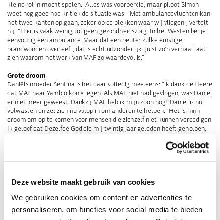
kleine rol in mocht spelen.” Alles was voorbereid, maar piloot Simon
weet nog goed hoe kritiek de situatie was. “Met ambulancevluchten kan
het twee kanten op gaan, zeker op de plekken waar wij vliegen”, vertelt
hij. “Hier is vaak weinig tot geen gezondheidszorg. In het Westen bel je
eenvoudig een ambulance. Maar dat een peuter zulke ernstige
brandwonden overleeft, dat is echt uitzonderlijk. Juist zo’n verhaal laat
zien waarom het werk van MAF zo waardevol is.”
Grote droom
Daniëls moeder Sentina is het daar volledig mee eens: “Ik dank de Heere
dat MAF naar Yambio kon vliegen. Als MAF niet had gevlogen, was Daniël
er niet meer geweest. Dankzij MAF heb ik mijn zoon nog!”Daniël is nu
volwassen en zet zich nu volop in om anderen te helpen. “Het is mijn
droom om op te komen voor mensen die zichzelf niet kunnen verdedigen.
Ik geloof dat Dezelfde God die mij twintig jaar geleden heeft geholpen,
mij ook zal helpen om Yambio en mijn land tot een mooiere plek te
maken.”
Deze website maakt gebruik van cookies
We gebruiken cookies om content en advertenties te
personaliseren, om functies voor social media te bieden