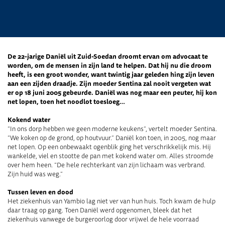
De 22-jarige Daniël uit Zuid-Soedan droomt ervan om advocaat te
worden, om de mensen in zijn land te helpen. Dat hij nu die droom
heeft, is een groot wonder, want twintig jaar geleden hing zijn leven
aan een zijden draadje. Zijn moeder Sentina zal nooit vergeten wat
er op 18 juni 2005 gebeurde. Daniël was nog maar een peuter, hij kon
net lopen, toen het noodlot toesloeg…
Kokend water
“In ons dorp hebben we geen moderne keukens”, vertelt moeder Sentina.
“We koken op de grond, op houtvuur.” Daniël kon toen, in 2005, nog maar
net lopen. Op een onbewaakt ogenblik ging het verschrikkelijk mis. Hij
wankelde, viel en stootte de pan met kokend water om. Alles stroomde
over hem heen. “De hele rechterkant van zijn lichaam was verbrand.
Zijn huid was weg.”
Tussen leven en dood
Het ziekenhuis van Yambio lag niet ver van hun huis. Toch kwam de hulp
daar traag op gang. Toen Daniël werd opgenomen, bleek dat het
ziekenhuis vanwege de burgeroorlog door vrijwel de hele voorraad