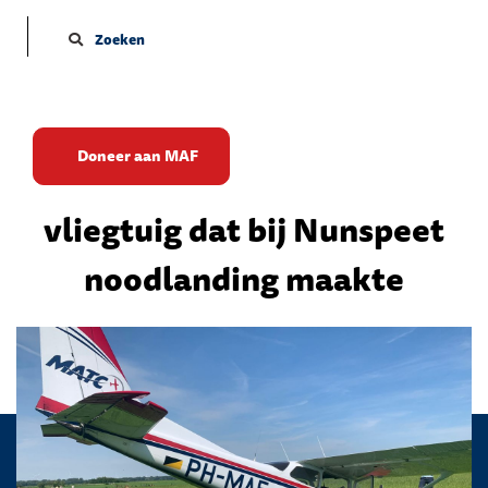
Zoeken
Olielek leidde tot verlies
Doneer aan MAF
motorvermogen van
vliegtuig dat bij Nunspeet
noodlanding maakte