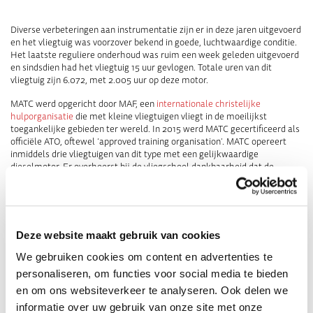
Diverse verbeteringen aan instrumentatie zijn er in deze jaren uitgevoerd
en het vliegtuig was voorzover bekend in goede, luchtwaardige conditie.
Het laatste reguliere onderhoud was ruim een week geleden uitgevoerd
en sindsdien had het vliegtuig 15 uur gevlogen. Totale uren van dit
vliegtuig zijn 6.072, met 2.005 uur op deze motor.
MATC werd opgericht door MAF, een
internationale christelijke
hulporganisatie
die met kleine vliegtuigen vliegt in de moeilijkst
toegankelijke gebieden ter wereld. In 2015 werd MATC gecertificeerd als
officiële ATO, oftewel ‘approved training organisation’. MATC opereert
inmiddels drie vliegtuigen van dit type met een gelijkwaardige
dieselmotor. Er overheerst bij de vliegschool dankbaarheid dat de
inzittenden bij het incident ongedeerd bleven.
Het toestel is op 1 augustus 2024 geborgen en staat nu op vliegveld
Teuge. Er wordt onderzoek uitgevoerd naar de oorzaak van het olielek.
Deze website maakt gebruik van cookies
We gebruiken cookies om content en advertenties te
personaliseren, om functies voor social media te bieden
en om ons websiteverkeer te analyseren. Ook delen we
informatie over uw gebruik van onze site met onze