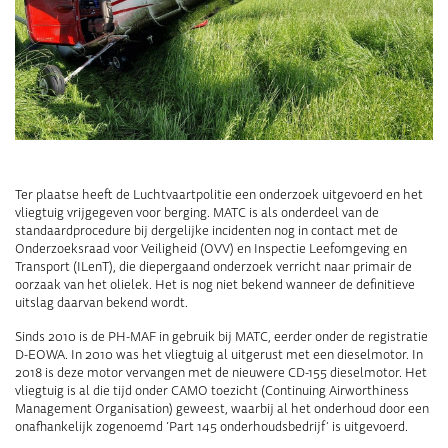
Ter plaatse heeft de Luchtvaartpolitie een onderzoek uitgevoerd en het
vliegtuig vrijgegeven voor berging. MATC is als onderdeel van de
standaardprocedure bij dergelijke incidenten nog in contact met de
Onderzoeksraad voor Veiligheid (OVV) en Inspectie Leefomgeving en
Transport (ILenT), die diepergaand onderzoek verricht naar primair de
oorzaak van het olielek. Het is nog niet bekend wanneer de definitieve
uitslag daarvan bekend wordt.
Sinds 2010 is de PH-MAF in gebruik bij MATC, eerder onder de registratie
D-EOWA. In 2010 was het vliegtuig al uitgerust met een dieselmotor. In
2018 is deze motor vervangen met de nieuwere CD-155 dieselmotor. Het
vliegtuig is al die tijd onder CAMO toezicht (Continuing Airworthiness
Management Organisation) geweest, waarbij al het onderhoud door een
onafhankelijk zogenoemd ‘Part 145 onderhoudsbedrijf’ is uitgevoerd.