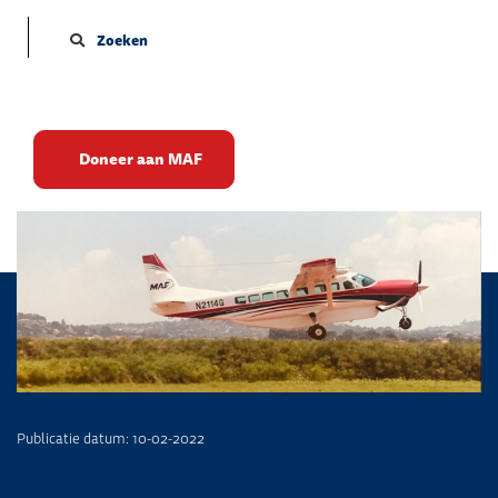
Zoeken
Van Mongolië naar Guinee
Doneer aan MAF
Publicatie datum: 10-02-2022