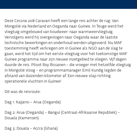
Deze Cessna 208 Caravan heeft een lange reis achter de rug: Van
Mongolië via Nederland en Oeganda naar Guinee. In Teuge werd het
vliegtuig omgebouwd van koudweer- naar warmweervliegtuig.
Vervolgens werd hij overgevlogen naar Oeganda waar de laatste
technische bewerkingen en onderhoud werden uitgevoerd. Nu MAF
toestemming heeft verkregen om in Guinee als NGO aan de slag te
gaan, werd het tijd om het eerste vliegtuig voor het toekomstige MAF
Guinee programma naar zijn nieuwe inzetgebied te vliegen. Vijf dagen
duurde de reis. Piloot Roy Rissanen – die vroeger met hetzelfde vliegtuig
in Mongolië vloog – en programmamanager Emil Kundig legden de
afstand van duizenden kilometer af. Een nieuwe stap richting
operationele vluchten in Guinee!
Dit was de reisroute:
Dag 1: Kajjansi – Arua (Oeganda)
Dag 2: Arua (Oeganda) – Bangui (Centraal-Afrikaanse Republiek) –
Douala (Kameroen)
Dag 3: Douala – Accra (Ghana)