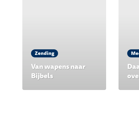
Zending
Me
Van wapens naar
Daa
Bijbels
ove