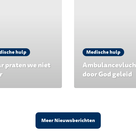
dische hulp
Medische hulp
r praten we niet
Ambulancevluch
r
door God geleid
Meer Nieuwsberichten