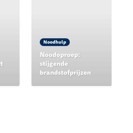
Noodhulp
Noodoproep:
t
stijgende
brandstofprijzen