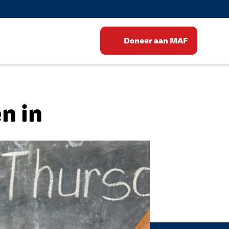
Doneer aan MAF
n in