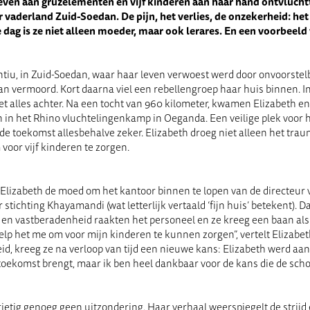
even aan gruzelementen en vijf kinderen aan haar hand ontvlucht
 vaderland Zuid-Soedan. De pijn, het verlies, de onzekerheid: het
 dag is ze niet alleen moeder, maar ook lerares. En een voorbeeld
ntiu, in Zuid-Soedan, waar haar leven verwoest werd door onvoorstel
n vermoord. Kort daarna viel een rebellengroep haar huis binnen. In
et alles achter. Na een tocht van 960 kilometer, kwamen Elizabeth e
 in het Rhino vluchtelingenkamp in Oeganda. Een veilige plek voor
e toekomst allesbehalve zeker. Elizabeth droeg niet alleen het tra
voor vijf kinderen te zorgen.
lizabeth de moed om het kantoor binnen te lopen van de directeur v
tichting Khayamandi (wat letterlijk vertaald ‘fijn huis’ betekent). Da
d en vastberadenheid raakten het personeel en ze kreeg een baan a
lp het me om voor mijn kinderen te kunnen zorgen”, vertelt Elizabeth.
d, kreeg ze na verloop van tijd een nieuwe kans: Elizabeth werd aange
e toekomst brengt, maar ik ben heel dankbaar voor de kans die de schoo
ietig genoeg geen uitzondering. Haar verhaal weerspiegelt de strijd