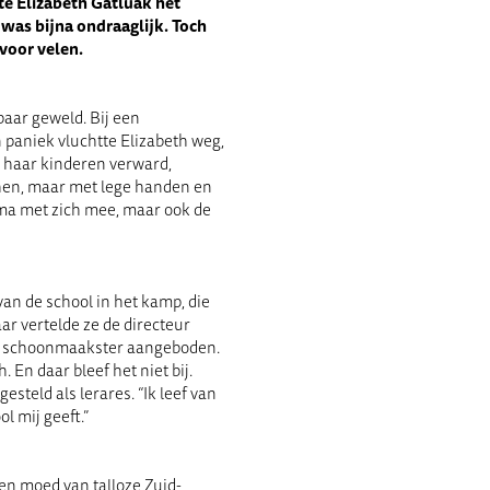
te Elizabeth Gatluak het
 was bijna ondraaglijk. Toch
 voor velen.
baar geweld. Bij een
 paniek vluchtte Elizabeth weg,
n haar kinderen verward,
 hen, maar met lege handen en
uma met zich mee, maar ook de
an de school in het kamp, die
ar vertelde ze de directeur
ls schoonmaakster aangeboden.
 En daar bleef het niet bij.
steld als lerares. “Ik leef van
l mij geeft.”
 en moed van talloze Zuid-