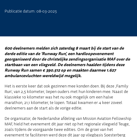
Publicatie datum: 08-03-2025
600 deelnemers melden zich zaterdag 8 maart bij de start van de
derde editie van de ‘Runway Run’, een hardloopevenement
georganiseerd door de christelijke zendingsorganisatie MAF over de
startbaan van een vliegveld. De deelnemers haalden tijdens deze
Runway Run samen € 390.512 op en maakten daarmee 1.627
ambulancevluchten wereldwijd mogelijk.
Het is eerste keer dat ook gezinnen mee konden doen. Bij deze ,Family
Run’, van 2,5 kilometer, liepen ouders met hun kinderen mee. Naast de
klassieke 10 kilometer was het nu ook mogelijk om een halve
marathon, 21,1 kilometer, te lopen. Totaal kwamen er 4 keer zoveel
deelnemers aan de start als de vorige editie.
De organisator, de Nederlandse afdeling van Mission Aviation Fellowship
MAF, hield het evenement dit jaar niet op het regionale vliegveld Teuge,
zoals tijdens de voorgaande twee edities. Om de groei van het
evenement te faciliteren werd deze dit jaar op vliegbasis Soesterberg