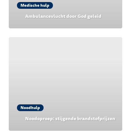
Medische hulp
Ambulancevlucht door God geleid
Noodhulp
Noodoproep: stijgende brandstofprijzen