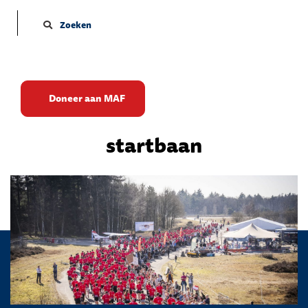
Zoeken
Record opkomst voor
Doneer aan MAF
sponsorloop MAF over
startbaan