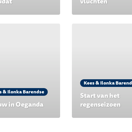
dat
vluchten
Kees & Ilonka Baren
s & Ilonka Barendse
Start van het
uw in Oeganda
regenseizoen