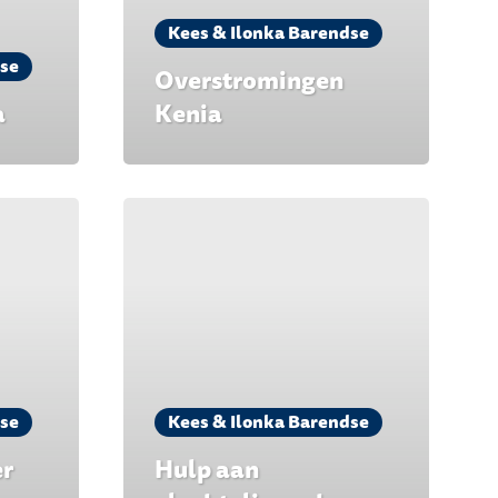
Kees & Ilonka Barendse
dse
Overstromingen
a
Kenia
dse
Kees & Ilonka Barendse
er
Hulp aan