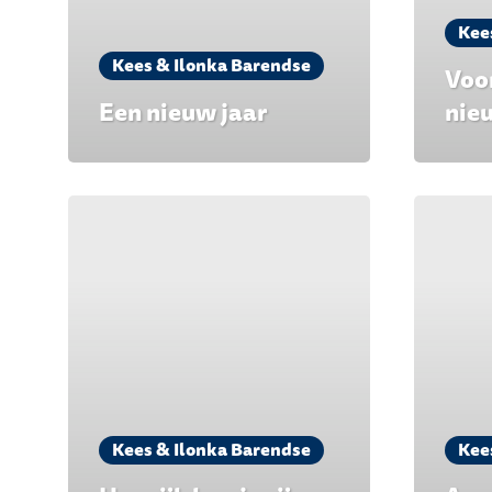
Kee
Kees & Ilonka Barendse
Voo
Een nieuw jaar
nie
Kees & Ilonka Barendse
Kee