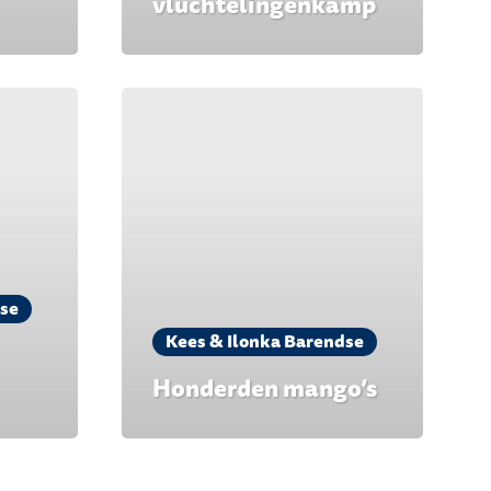
vluchtelingenkamp
dse
Kees & Ilonka Barendse
Honderden mango’s