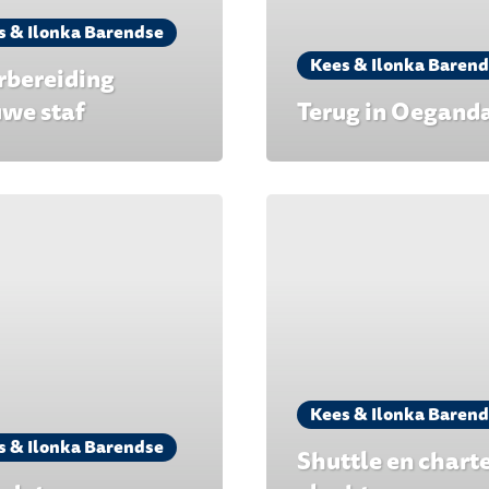
s & Ilonka Barendse
Kees & Ilonka Baren
rbereiding
uwe staf
Terug in Oegand
Kees & Ilonka Baren
s & Ilonka Barendse
Shuttle en chart