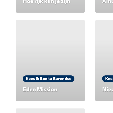
Hoe rijk kun je zijn
Amu
Kees & Ilonka Barendse
Kee
Eden Mission
Nie