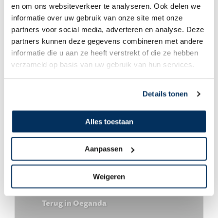
en om ons websiteverkeer te analyseren. Ook delen we
Kees & Ilonka Barendse
informatie over uw gebruik van onze site met onze
partners voor social media, adverteren en analyse. Deze
Voorbereiding nieuwe staf
partners kunnen deze gegevens combineren met andere
informatie die u aan ze heeft verstrekt of die ze hebben
verzameld op basis van uw gebruik van hun services.
Details tonen
Alles toestaan
Aanpassen
Weigeren
Kees & Ilonka Barendse
Terug in Oeganda