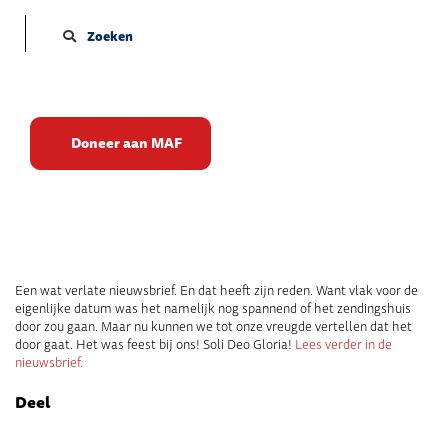
Zoeken
Het gaat door!
Doneer aan MAF
Publicatie datum: 28-05-2021
Een wat verlate nieuwsbrief. En dat heeft zijn reden. Want vlak voor de
eigenlijke datum was het namelijk nog spannend of het zendingshuis
door zou gaan. Maar nu kunnen we tot onze vreugde vertellen dat het
door gaat. Het was feest bij ons! Soli Deo Gloria!
Lees verder in de
nieuwsbrief.
Deel