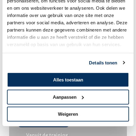
personaliseren, om functies voor social media te bieden
en om ons websiteverkeer te analyseren. Ook delen we
informatie over uw gebruik van onze site met onze
Pieter & Anja van Dijk
partners voor social media, adverteren en analyse. Deze
MATC
partners kunnen deze gegevens combineren met andere
informatie die u aan ze heeft verstrekt of die ze hebben
verzameld op basis van uw gebruik van hun services.
Details tonen
Alles toestaan
Aanpassen
Weigeren
Pieter & Anja van Dijk
Vanuit de training