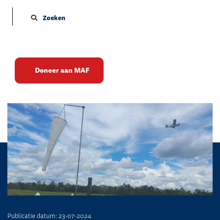
Zoeken
Standaardisatiecursus bij
Doneer aan MAF
MAF Amerika
Publicatie datum: 23-07-2024