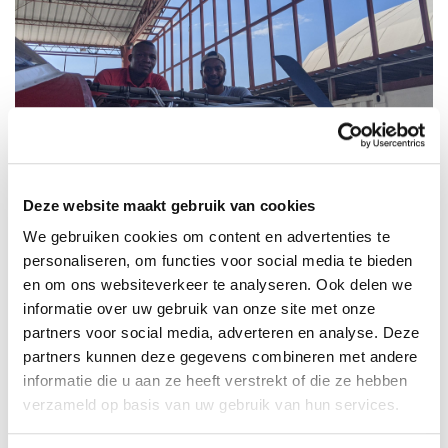
Deze website maakt gebruik van cookies
We gebruiken cookies om content en advertenties te
Een extra paar vleugels
personaliseren, om functies voor social media te bieden
Terug naar de hangaar waar Zacharie intussen de motorkap van de
Cessna 208 heeft geopend: “We hebben erg grote vlinders in Haïti en op
en om ons websiteverkeer te analyseren. Ook delen we
een of andere manier is zo’n vlinder door een klein gaatje achter de
informatie over uw gebruik van onze site met onze
propeller dwars door een draaiend schoepenradje helemaal naar de
partners voor social media, adverteren en analyse. Deze
achterkant van de motor en de starter gekomen. Hierdoor was de
generator vastgelopen en heeft de vlinder een duur onderdeel
partners kunnen deze gegevens combineren met andere
beschadigd. Gelukkig bleef de turbinemoto onbeschadigd! We prijzen
informatie die u aan ze heeft verstrekt of die ze hebben
God voor Zijn bescherming en voor de financiën om een nieuwe
verzameld op basis van uw gebruik van hun services.
startgenerator aan te kunnen schaffen.”
Niets onmogelijk