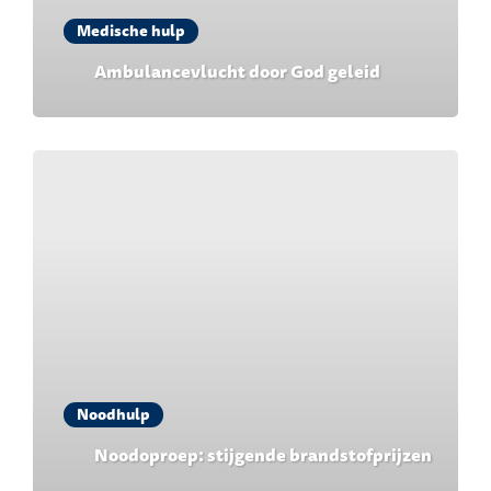
Medische hulp
Ambulancevlucht door God geleid
Noodhulp
Noodoproep: stijgende brandstofprijzen