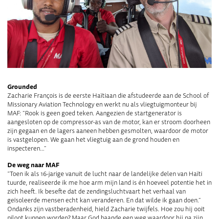
Grounded
Zacharie François is de eerste Haïtiaan die afstudeerde aan de School of
Missionary Aviation Technology en werkt nu als vliegtuigmonteur bij
MAF: “Rook is geen goed teken. Aangezien de startgenerator is
aangesloten op de compressor-as van de motor, kan er stroom doorheen
zijn gegaan en de lagers aaneen hebben gesmolten, waardoor de motor
is vastgelopen. We gaan het vliegtuig aan de grond houden en
inspecteren…”
De weg naar MAF
“Toen ik als 16-jarige vanuit de lucht naar de landelijke delen van Haïti
tuurde, realiseerde ik me hoe arm mijn land is én hoeveel potentie het in
zich heeft. Ik besefte dat de zendingsluchtvaart het verhaal van
geïsoleerde mensen echt kan veranderen. En dat wilde ik gaan doen.”
Ondanks zijn vastberadenheid, hield Zacharie twijfels. Hoe zou hij ooit
piloot kunnen worden? Maar God baande een weg waardoor hij na zijn