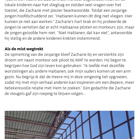
lokale kinderen naar het vliegtuig en stelden veel vragen over het
toestel, die Zacharie met plezier beantwoordde. Totdat een zesjarige
jongen hoofdschuddend zei: “Haïtianen kunnen dit ding niet vliegen. Hier
kunnen ze niet aan werken.” Zacharie’s hart brak en hij probeerde de
jongen te vertellen dat er echt Haïtiaanse piloten en monteurs zijn, maar
de jongen geloofde hem niet. “Niet Haïtianen, dat kan niet”, antwoordde
hij stellig en de andere kinderen knikten instemmend.
Als de mist wegtrekt
De opmerking van die zesjarige bleef Zacharie bij en versterkte zijn
droom om naast monteur ook piloot bij MAF te worden. Hij begon te
begrijpen hoe God zijn leven kon gebruiken: “Ik leefde met dezelfde
worstelingen als andere Haïtianen, ook mijn ouders komen uit een arm
gezin. Nu begrijp ik dat de Heere mij in deze omgeving liet opgroeien,
zodat Hij met mijn verhaal anderen kan inspireren om een ​​diepere, meer
betekenisvolle relatie met Hem te zoeken.” Een gedachte die Zacharie
de vleugels gaf zijn roeping te blijven volgen…