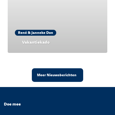
René & Janneke Don
Vakantiekado
Meer Nieuwsberichten
Doe mee