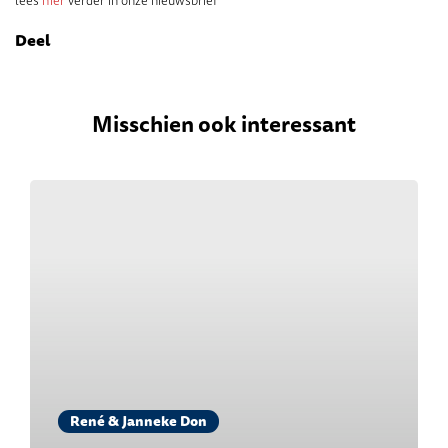
lees
hier
verder in onze nieuwsbrief
Deel
Misschien ook interessant
René & Janneke Don