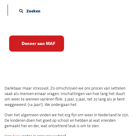
Zoeken
Wennen op de Veluwe
Doneer aan MAF
Publicatie datum: 02-03-2024
Dankbaar maar stressvol. Zo omschrijven we ons proces van settelen
vaak als mensen ernaar vragen. Inschattingen van hoe lang het duurt
om weer te wennen variëren flink. 3 jaar, 5 jaar, net zo lang als je bent
weggeweest (14 jaar!). We ondergaan het.
Over het algemeen vinden we het erg fijn om weer in Nederland te zijn.
De kinderen doen het goed op school en hebben al wat vrienden
gemaakt her en der, wat ontzettend leuk is om te zien.