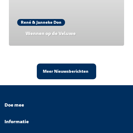
René & Janneke Don
Wennen op de Veluwe
Meer Nieuwsberichten
Doe mee
Informatie