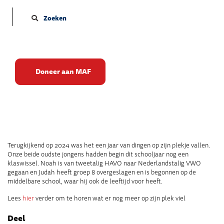
Zoeken
Op zijn plekje vallen
Doneer aan MAF
Publicatie datum: 02-01-2025
Terugkijkend op 2024 was het een jaar van dingen op zijn plekje vallen.
Onze beide oudste jongens hadden begin dit schooljaar nog een
klaswissel. Noah is van tweetalig HAVO naar Nederlandstalig VWO
gegaan en Judah heeft groep 8 overgeslagen en is begonnen op de
middelbare school, waar hij ook de leeftijd voor heeft.
Lees
hier
verder om te horen wat er nog meer op zijn plek viel
Deel