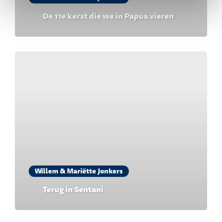
De 11e kerst die we in Papua vieren
Willem & Mariëtte Jonkers
Terug in Sentani