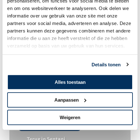
personaliseren, om functies voor social media te bieden
en om ons websiteverkeer te analyseren. Ook delen we
informatie over uw gebruik van onze site met onze
Willem & Mariëtte Jonkers
partners voor social media, adverteren en analyse. Deze
De 11e kerst die we in Papua vieren
partners kunnen deze gegevens combineren met andere
informatie die u aan ze heeft verstrekt of die ze hebben
verzameld op basis van uw gebruik van hun services.
Details tonen
Alles toestaan
Aanpassen
Weigeren
Willem & Mariëtte Jonkers
Terug in Sentani