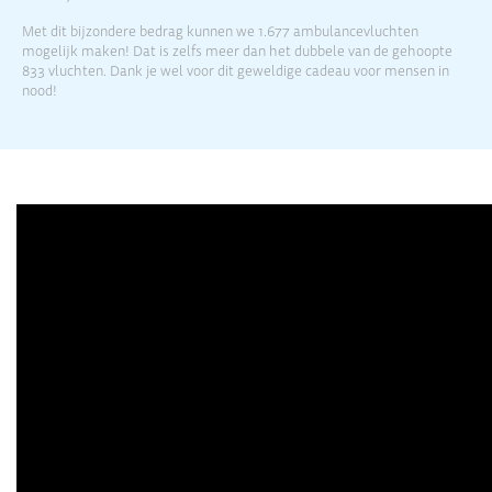
Met dit bijzondere bedrag kunnen we 1.677 ambulancevluchten
mogelijk maken! Dat is zelfs meer dan het dubbele van de gehoopte
833 vluchten. Dank je wel voor dit geweldige cadeau voor mensen in
nood!