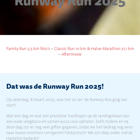
Runway Run 2025
Family Run 2,5 km foto’s
–
Classic Run 10 km & Halve Marathon 21,1 km
–
Aftermovie
Dat was de Runway Run 2025!
Op zaterdag, 8 maart 2025, was het zo ver: de Runway Run ging van
start!
Wat een dag en wat een prestatie: hardlopen op de landingsbaan van
een oude vliegbasis én samen €402.000 ophalen. Zelfs tijdens en na
deze dag zijn er nog veel giften gegeven, zodat we het bedrag nog eens
naar boven mochten corrigeren! Fantastisch! We zijn diep onder indruk.
Hartelijk bedankt!