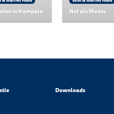
 & Marlies Hobo
Wim & Marlies Hobo
telen in Kampala
Net als Mozes
atie
Downloads