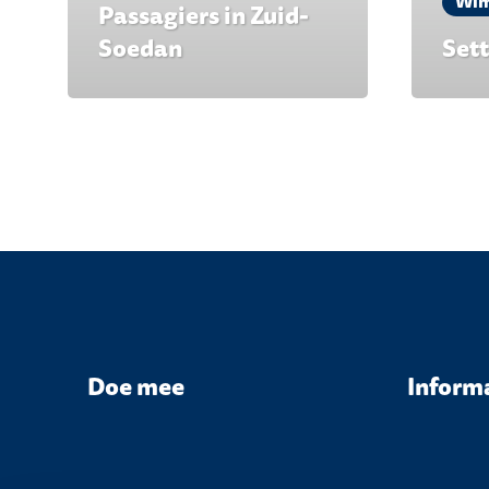
Wim
Passagiers in Zuid-
Soedan
Set
Doe mee
Inform