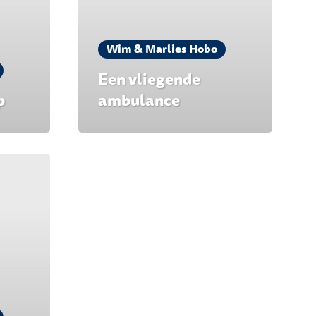
Wim & Marlies Hobo
Een vliegende
p
ambulance