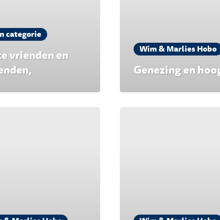
n categorie
Wim & Marlies Hobo
e vrienden en
enden,
Genezing en hoo