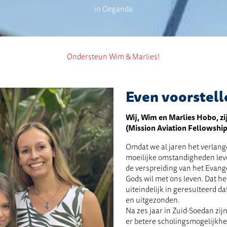
in Oeganda
Ondersteun Wim & Marlies!
Even voorstell
Wij, Wim en Marlies Hobo, zi
(Mission Aviation Fellowship
Omdat we al jaren het verlan
moeilijke omstandigheden leve
de verspreiding van het Evange
Gods wil met ons leven. Dat h
uiteindelijk in geresulteerd 
en uitgezonden.
Na zes jaar in Zuid-Soedan zij
er betere scholingsmogelijkhede