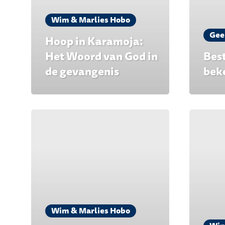
Wim & Marlies Hobo
Gee
Hoop in Karamoja:
Het Woord van God in
Best
de gevangenis
bek
Wim & Marlies Hobo