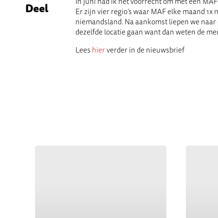
In juni had ik het voorrecht om met een MAF
Deel
Er zijn vier regio’s waar MAF elke maand 1x n
niemandsland. Na aankomst liepen we naar ee
dezelfde locatie gaan want dan weten de mens
Lees
hier
verder in de nieuwsbrief