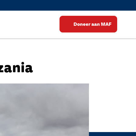
Doneer aan MAF
zania