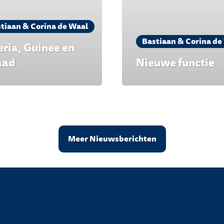
tiaan & Corina de Waal
Bastiaan & Corina de
eria, Guinee en
aad
Nieuwe functie
Meer Nieuwsberichten