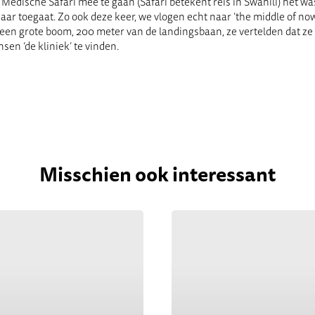
 Medische Safari mee te gaan (Safari betekent reis in Swahili) het 
aar toegaat. Zo ook deze keer, we vlogen echt naar ’the middle of no
n grote boom, 200 meter van de landingsbaan, ze vertelden dat ze a
en ‘de kliniek’ te vinden.
Misschien ook interessant