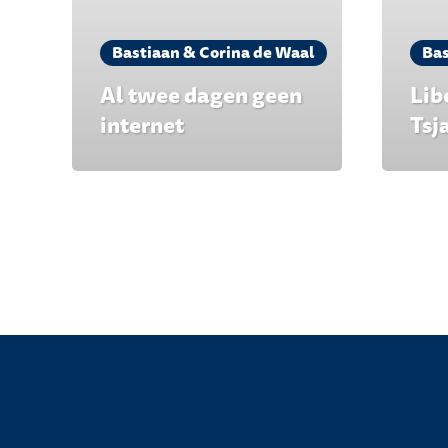
Bastiaan & Corina de Waal
Bas
Al twee dagen geen
Lib
internet
Tsj