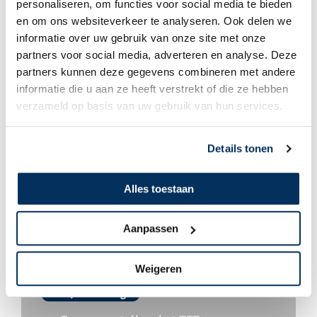
personaliseren, om functies voor social media te bieden
en om ons websiteverkeer te analyseren. Ook delen we
informatie over uw gebruik van onze site met onze
Erik Jan Beerlage
partners voor social media, adverteren en analyse. Deze
Het is zover
partners kunnen deze gegevens combineren met andere
informatie die u aan ze heeft verstrekt of die ze hebben
verzameld op basis van uw gebruik van hun services.
Details tonen
Alles toestaan
Aanpassen
Weigeren
Erik Jan Beerlage