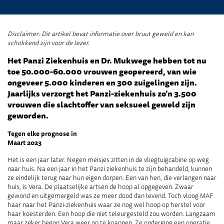
Disclaimer: Dit artikel bevat informatie over bruut geweld en kan
schokkend zijn voor de lezer.
Het Panzi Ziekenhuis en Dr. Mukwege hebben tot nu
toe 50.000-60.000 vrouwen geopereerd, van wie
ongeveer 5.000 kinderen en 300 zuigelingen zijn.
Jaarlijks verzorgt het Panzi-ziekenhuis zo’n 3.500
vrouwen die slachtoffer van seksueel geweld zijn
geworden.
Tegen elke prognose in
Maart 2023
Het is een jaar later. Negen meisjes zitten in de vliegtuigcabine op weg
naar huis. Na een jaar in het Panzi ziekenhuis te zijn behandeld, kunnen
ze eindelijk terug naar hun eigen dorpen. Een van hen, die verlangen naar
huis, is Vera. De plaatselijke artsen de hoop al opgegeven. Zwaar
gewond en uitgemergeld was ze meer dood dan levend. Toch vloog MAF
haar naar het Panzi-ziekenhuis waar ze nog wel hoop op herstel voor
haar koesterden. Een hoop die niet teleurgesteld zou worden. Langzaam
maar zeker begon Vera weer op te knappen. Ze onderging een operatie