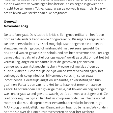
die de zwaarste verwondingen kon herstellen en begon in gewicht en
kracht toe te nemen. Tot vandaag, waar ze op weg is naar huis. Haar wil
om te leven was sterker dan elke prognose!
Overval!
November 2023
De telefoon gaat. De situatie is kritiek. Een groep militairen heeft een
dorp aan de andere kant van de Congo-rivier bij Kisangani aangevallen.
De bewoners vluchtten zo snel mogelijk. Maar degenen die er niet in
slaagden, werden gedood of mishandeld met seksueel geweld. De
bruutheid van dit geweld is te schokkend om hier te vermelden. Het zegt
genoeg dat het als ‘effectief oorlogswapen’ wordt gebruikt omdat het tot
verminking, angst en schaamte leidt die gebroken gezinnen en
gemeenschappen tot gevolg hebben. Vrouwen of meisjes lijden op
allerlei vlakken. Lichamelijk: de pijn van de zware verwondingen, het
verhoogde risico op infecties, bijkomende verschijnselen zoals
incontinentie. Geestelijk: angst en schaamte, en verstoting van hun
gezinnen. Faida is een van hen. Het lukte haar niet meer om aan de
aanval te ontsnappen. Het 17-jarige meisje, dat bovendien nog zwanger
was, ondergaat wreed geweld, waarbij zelfs een mes wordt gebruikt. Ze
leed ondraaglijke pijn en liep het risico op een dodelijke infectie op het
moment dat MAF de oproep voor een ambulancevlucht binnenkrijgt.
MAF vloog onmiddellijk naar Kisangani om haar op te halen. We konden
het meisje over de Congo-rivier vervoeren en naar het Keshero-