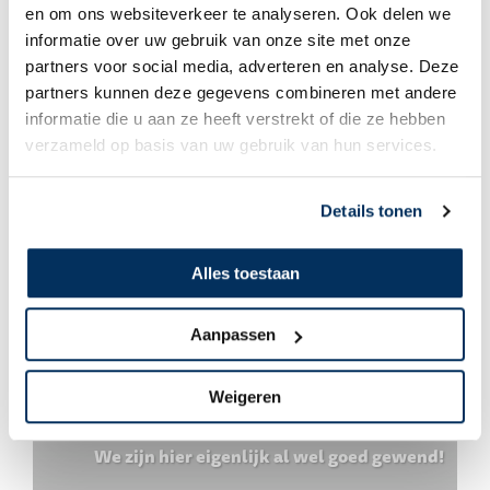
en om ons websiteverkeer te analyseren. Ook delen we
Geen categorie
informatie over uw gebruik van onze site met onze
partners voor social media, adverteren en analyse. Deze
We zijn voorlopig nog in Nederland
partners kunnen deze gegevens combineren met andere
informatie die u aan ze heeft verstrekt of die ze hebben
verzameld op basis van uw gebruik van hun services.
Details tonen
Alles toestaan
Aanpassen
Weigeren
Geen categorie
We zijn hier eigenlijk al wel goed gewend!