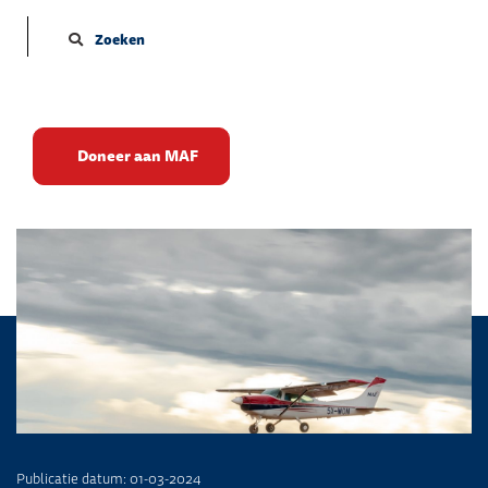
Zoeken
Esmara naar Tsjaad: Doe
Doneer aan MAF
alles tot eer van God
Publicatie datum: 01-03-2024