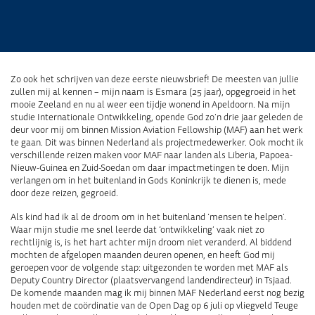
Zo ook het schrijven van deze eerste nieuwsbrief! De meesten van jullie
zullen mij al kennen – mijn naam is Esmara (25 jaar), opgegroeid in het
mooie Zeeland en nu al weer een tijdje wonend in Apeldoorn. Na mijn
studie Internationale Ontwikkeling, opende God zo’n drie jaar geleden de
deur voor mij om binnen Mission Aviation Fellowship (MAF) aan het werk
te gaan. Dit was binnen Nederland als projectmedewerker. Ook mocht ik
verschillende reizen maken voor MAF naar landen als Liberia, Papoea-
Nieuw-Guinea en Zuid-Soedan om daar impactmetingen te doen. Mijn
verlangen om in het buitenland in Gods Koninkrijk te dienen is, mede
door deze reizen, gegroeid.
Als kind had ik al de droom om in het buitenland ‘mensen te helpen’.
Waar mijn studie me snel leerde dat ‘ontwikkeling’ vaak niet zo
rechtlijnig is, is het hart achter mijn droom niet veranderd. Al biddend
mochten de afgelopen maanden deuren openen, en heeft God mij
geroepen voor de volgende stap: uitgezonden te worden met MAF als
Deputy Country Director (plaatsvervangend landendirecteur) in Tsjaad.
De komende maanden mag ik mij binnen MAF Nederland eerst nog bezig
houden met de coördinatie van de Open Dag op 6 juli op vliegveld Teuge