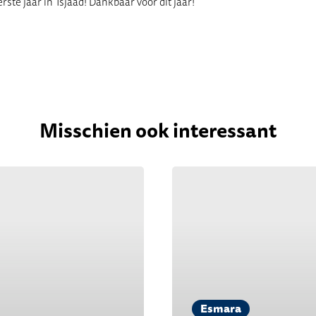
ste jaar in Tsjaad! Dankbaar voor dit jaar!
Misschien ook interessant
Esmara