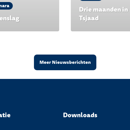
mara
Drie maanden in
enslag
Tsjaad
Meer Nieuwsberichten
atie
Downloads