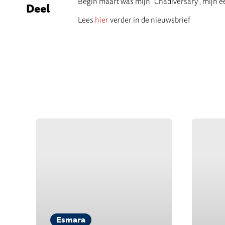
Begin maart was mijn “Chadiversary”, mijn eer
Deel
Lees
hier
verder in de nieuwsbrief
Esmara