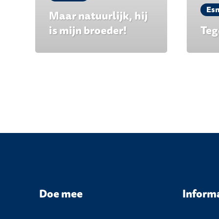
Es
Maar natuurlijk, hij
is mijn broeder!
Teg
Doe mee
Inform