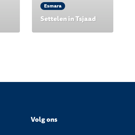
Esmara
Settelen in Tsjaad
Volg ons