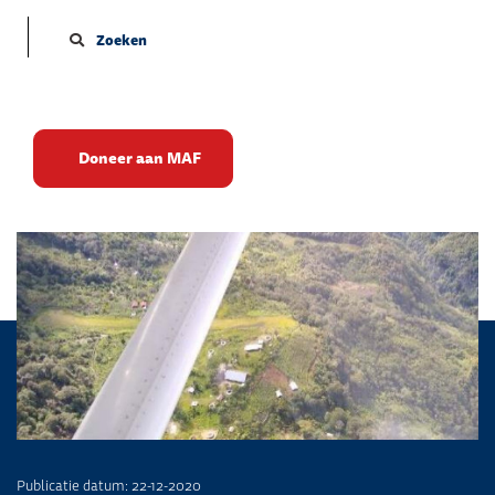
Zoeken
Donderdag tot
Doneer aan MAF
zondagochtend
Publicatie datum: 22-12-2020