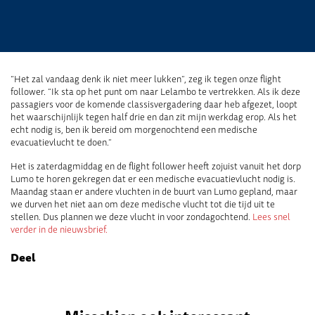
“Het zal vandaag denk ik niet meer lukken”, zeg ik tegen onze flight
follower. “Ik sta op het punt om naar Lelambo te vertrekken. Als ik deze
passagiers voor de komende classisvergadering daar heb afgezet, loopt
het waarschijnlijk tegen half drie en dan zit mijn werkdag erop. Als het
echt nodig is, ben ik bereid om morgenochtend een medische
evacuatievlucht te doen.”
Het is zaterdagmiddag en de flight follower heeft zojuist vanuit het dorp
Lumo te horen gekregen dat er een medische evacuatievlucht nodig is.
Maandag staan er andere vluchten in de buurt van Lumo gepland, maar
we durven het niet aan om deze medische vlucht tot die tijd uit te
stellen. Dus plannen we deze vlucht in voor zondagochtend.
Lees snel
verder in de nieuwsbrief.
Deel