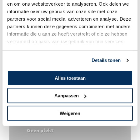
en om ons websiteverkeer te analyseren. Ook delen we
Kees & Elsbeth Janse
informatie over uw gebruik van onze site met onze
partners voor social media, adverteren en analyse. Deze
Een weekend in Nalca
partners kunnen deze gegevens combineren met andere
informatie die u aan ze heeft verstrekt of die ze hebben
verzameld op basis van uw gebruik van hun services.
Details tonen
Alles toestaan
Aanpassen
Weigeren
Kees & Elsbeth Janse
Geen plek?