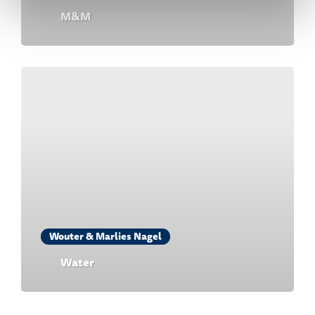
M&M
Wouter & Marlies Nagel
Water