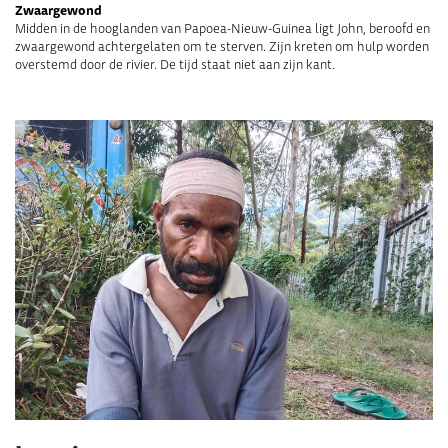
Zwaargewond
Midden in de hooglanden van Papoea-Nieuw-Guinea ligt John, beroofd en
zwaargewond achtergelaten om te sterven. Zijn kreten om hulp worden
overstemd door de rivier. De tijd staat niet aan zijn kant.