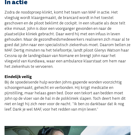
In actie
Zodra de noodoproep klinkt, komt het team van MAF in actie. Het
vliegtuig wordt klaargemaakt, de brancard wordt in het toestel
geschoven en de piloot beklimt de cockpit. In een situatie als deze telt
elke minuut. John is door een voorganger gevonden en naar de
plaatselijke kliniek gebracht. Daar werd hij met een infuus in leven
gehouden. Maar de gezondheidsmedewerkers realiseren zich maar al te
goed dat John naar een specialistisch ziekenhuis moet. Daarom bellen ze
MAF. Dertig minuten na het telefoontje, landt piloot Glenys Watson haar
Cessna op de landingsbaan van Nomane en brengt John naar het
vliegveld van Kundiawa, waar een ambulance klaarstaat om hem naar
het ziekenhuis te vervoeren.
Eindelijk veilig
Bij de spoedeisende hulp worden Johns gapende wonden voorzichtig
schoongemaakt, gehecht en verbonden. Hij krijgt medicatie en
pijnstilling, maar helaas geen bed. Door een tekort aan bedden moet
John op de vloer van de hal in de polikliniek slapen. Toch deert hem dit
niet en legt hij zich neer voor de nacht. “Ik ben zo dankbaar dat ik nog
leef. Dank je wel MAF, voor het redden van mijn leven.”