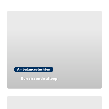
Ambulancevluchten
Een sissende afloop