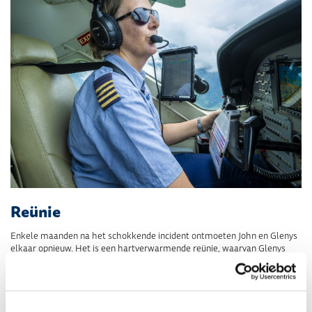
Reünie
Enkele maanden na het schokkende incident ontmoeten John en Glenys
elkaar opnieuw. Het is een hartverwarmende reünie, waarvan Glenys
niet had verwacht dat die ooit zou plaatsvinden:
“Ik zag je hoofdwonden
en je verkeerde in kritieke toestand. We hebben je snel naar het
ziekenhuis kunnen vliegen. Wat ben ik blij om te zien dat je gezond en
wel terug weer thuis bent!”