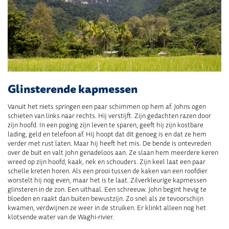
Glinsterende kapmessen
Vanuit het niets springen een paar schimmen op hem af. Johns ogen
schieten van links naar rechts. Hij verstijft. Zijn gedachten razen door
zijn hoofd. In een poging zijn leven te sparen, geeft hij zijn kostbare
lading, geld en telefoon af. Hij hoopt dat dit genoeg is en dat ze hem
verder met rust laten. Maar hij heeft het mis. De bende is ontevreden
over de buit en valt John genadeloos aan. Ze slaan hem meerdere keren
wreed op zijn hoofd, kaak, nek en schouders. Zijn keel laat een paar
schelle kreten horen. Als een prooi tussen de kaken van een roofdier
worstelt hij nog even, maar het is te laat. Zilverkleurige kapmessen
glinsteren in de zon. Een uithaal. Een schreeuw. John begint hevig te
bloeden en raakt dan buiten bewustzijn. Zo snel als ze tevoorschijn
kwamen, verdwijnen ze weer in de struiken. Er klinkt alleen nog het
klotsende water van de Waghi-rivier.