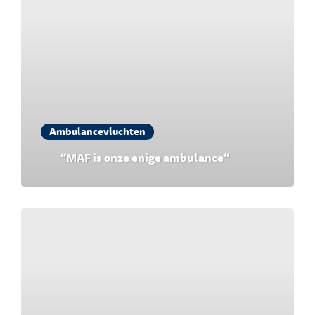
Ambulancevluchten
“MAF is onze enige ambulance”