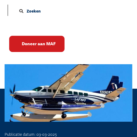
Zoeken
Amfibische Caravan voor
Doneer aan MAF
Oeganda!
Publicatie datum: 03-03-2025