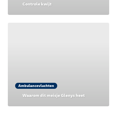
Controle kwijt
Ambulancevluchten
Waarom dit meisje Glenys heet