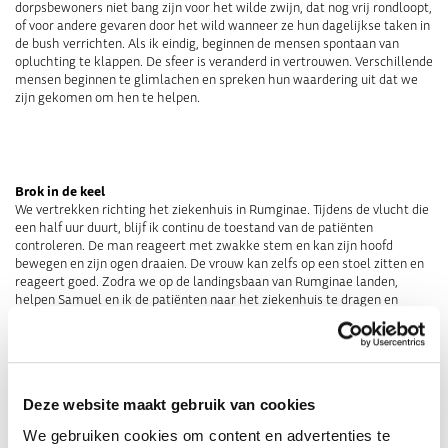
dorpsbewoners niet bang zijn voor het wilde zwijn, dat nog vrij rondloopt,
of voor andere gevaren door het wild wanneer ze hun dagelijkse taken in
de bush verrichten. Als ik eindig, beginnen de mensen spontaan van
opluchting te klappen. De sfeer is veranderd in vertrouwen. Verschillende
mensen beginnen te glimlachen en spreken hun waardering uit dat we
zijn gekomen om hen te helpen.
Brok in de keel
We vertrekken richting het ziekenhuis in Rumginae. Tijdens de vlucht die
een half uur duurt, blijf ik continu de toestand van de patiënten
controleren. De man reageert met zwakke stem en kan zijn hoofd
bewegen en zijn ogen draaien. De vrouw kan zelfs op een stoel zitten en
reageert goed. Zodra we op de landingsbaan van Rumginae landen,
helpen Samuel en ik de patiënten naar het ziekenhuis te dragen en
ondersteunen ze terwijl ze in bedden worden gelegd. Nu mogen we de
zorg aan het ziekenhuispersoneel overlaten. Als we ons omkeren om het
ziekenhuis te verlaten, hoor ik opeens de zwakke stem van de man die
zegt: “Bedankt voor jullie hulp”. Zelfs met de pijn en stress die hij
doormaakt, wil hij dat we weten dat hij waardeert wat we die dag voor
Deze website maakt gebruik van cookies
hem en de vrouw hebben gedaan. Ik voel een brok in mijn keel…
We gebruiken cookies om content en advertenties te