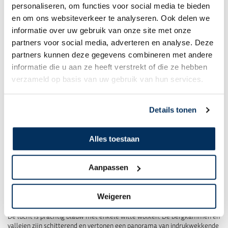
personaliseren, om functies voor social media te bieden
en om ons websiteverkeer te analyseren. Ook delen we
informatie over uw gebruik van onze site met onze
partners voor social media, adverteren en analyse. Deze
partners kunnen deze gegevens combineren met andere
informatie die u aan ze heeft verstrekt of die ze hebben
verzameld op basis van uw gebruik van hun services.
Details tonen
Alles toestaan
Aanpassen
Leger van helpende handen
Een paar minuten later zit ik weer achter in het vliegtuig. Het mooie
Weigeren
weer laat niets vermoeden van de tragedie die we zojuist hebben gezien,
maar misschien is het wel een vooraankondiging van een goede afloop…
De lucht is prachtig blauw met enkele witte wolken. De bergkammen en
valleien zijn schitterend en vertonen een panorama van indrukwekkende