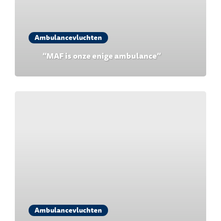
Ambulancevluchten
“MAF is onze enige ambulance”
Ambulancevluchten