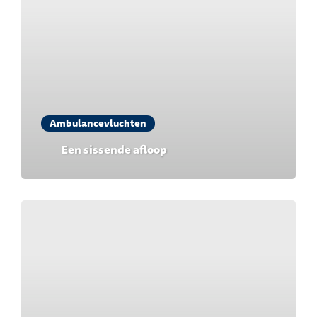
Ambulancevluchten
Een sissende afloop