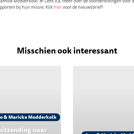
 familie Modderkolk! 🎉 Lees o.a. meer over de voorbereidingen voor 
pporten bij hun missie. Klik
hier
voor de nieuwsbrief!
Misschien ook interessant
o & Maricke Modderkolk
uitzending naar