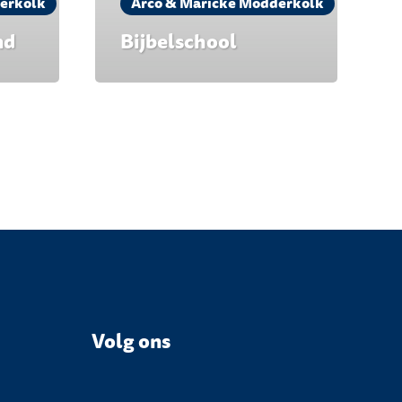
erkolk
Arco & Maricke Modderkolk
nd
Bijbelschool
Volg ons