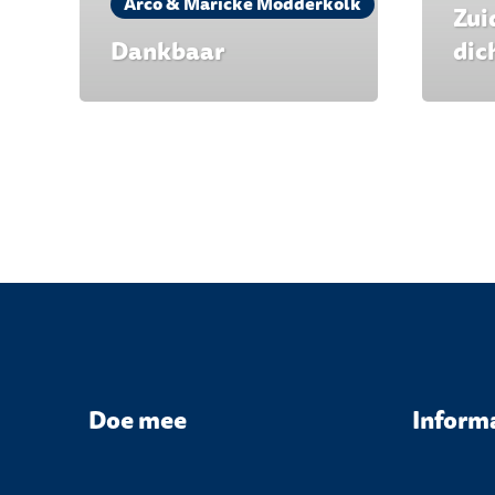
Arco & Maricke Modderkolk
Zui
Dankbaar
dic
Doe mee
Inform