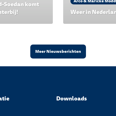
Arco & Maricke Modd
d-Soedan komt
hterbij!
Weer in Nederla
Meer Nieuwsberichten
atie
Downloads