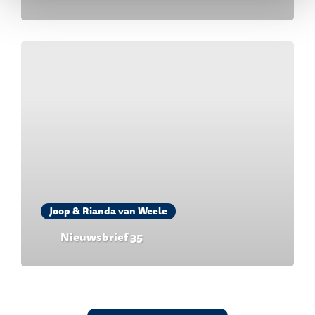
Joop & Rianda van Weele
Nieuwsbrief 35