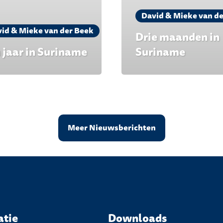
David & Mieke van d
id & Mieke van der Beek
Drie maanden in
 jaar in Suriname
Suriname
Meer Nieuwsberichten
atie
Downloads