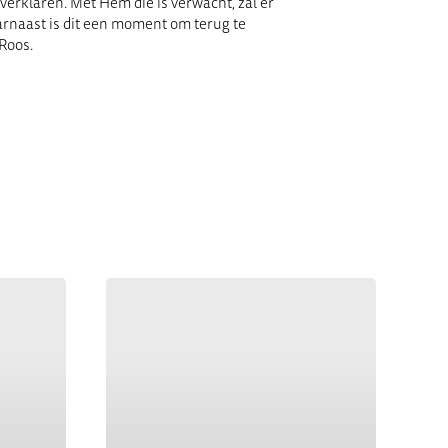
 verklaren. Met Hem die is verwacht, zal er
arnaast is dit een moment om terug te
 Roos.