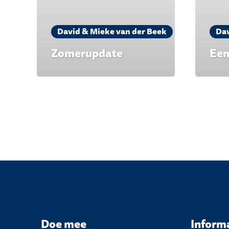
David & Mieke van der Beek
Dav
Zomerupdate
Een
Doe mee
Inform