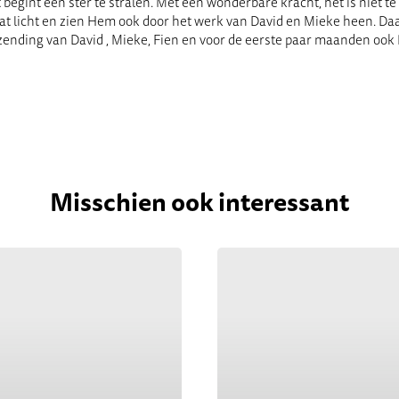
t begint een ster te stralen. Met een wonderbare kracht, het is niet te
 dat licht en zien Hem ook door het werk van David en Mieke heen. Da
tzending van David , Mieke, Fien en voor de eerste paar maanden ook
Misschien ook interessant