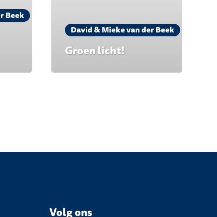
er Beek
David & Mieke van der Beek
Groen licht!
Volg ons