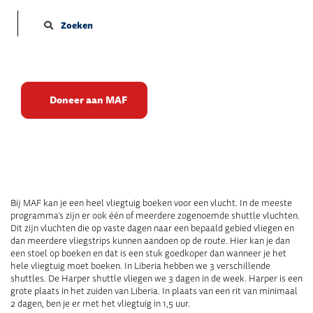
Zoeken
Shuttle vluchten
Doneer aan MAF
Publicatie datum: 19-10-2023
Bij MAF kan je een heel vliegtuig boeken voor een vlucht. In de meeste
programma’s zijn er ook één of meerdere zogenoemde shuttle vluchten.
Dit zijn vluchten die op vaste dagen naar een bepaald gebied vliegen en
dan meerdere vliegstrips kunnen aandoen op de route. Hier kan je dan
een stoel op boeken en dat is een stuk goedkoper dan wanneer je het
hele vliegtuig moet boeken. In Liberia hebben we 3 verschillende
shuttles. De Harper shuttle vliegen we 3 dagen in de week. Harper is een
grote plaats in het zuiden van Liberia. In plaats van een rit van minimaal
2 dagen, ben je er met het vliegtuig in 1,5 uur.