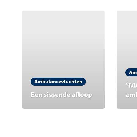
Am
Ambulancevluchten
“MA
Een sissende afloop
amb