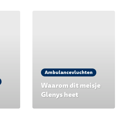
Ambulancevluchten
Waarom dit meisje
Glenys heet