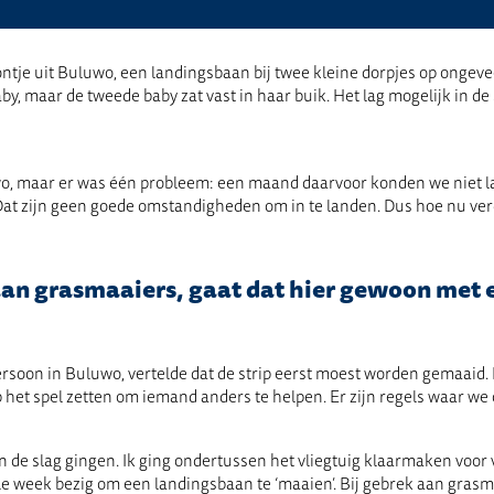
ontje uit Buluwo, een landingsbaan bij twee kleine dorpjes op ongev
, maar de tweede baby zat vast in haar buik. Het lag mogelijk in de st
wo, maar er was één probleem: een maand daarvoor konden we niet 
 Dat zijn geen goede omstandigheden om in te landen. Dus hoe nu ve
aan grasmaaiers, gaat dat hier gewoon met
persoon in Buluwo, vertelde dat de strip eerst moest worden gemaaid
p het spel zetten om iemand anders te helpen. Er zijn regels waar 
 de slag gingen. Ik ging ondertussen het vliegtuig klaarmaken voor 
e week bezig om een landingsbaan te ‘maaien’. Bij gebrek aan grasm