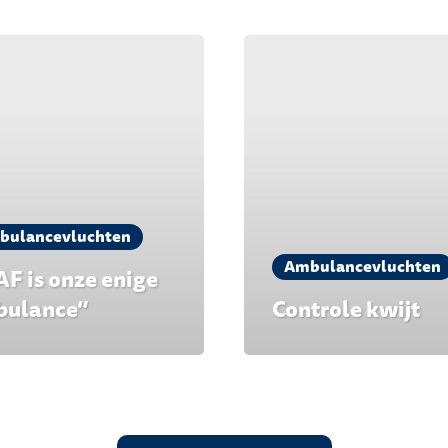
bulancevluchten
Ambulancevluchten
F is onze enige
ulance”
Controle kwijt