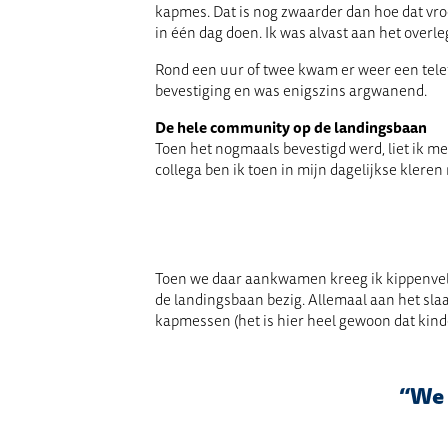
kapmes. Dat is nog zwaarder dan hoe dat vro
in één dag doen. Ik was alvast aan het overl
Rond een uur of twee kwam er weer een telefo
bevestiging en was enigszins argwanend.
De hele community op de landingsbaan
Toen het nogmaals bevestigd werd, liet ik me
collega ben ik toen in mijn dagelijkse klere
Toen we daar aankwamen kreeg ik kippenvel:
de landingsbaan bezig. Allemaal aan het sla
kapmessen (het is hier heel gewoon dat kin
“We 