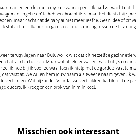
r man en een kleine baby. Ze kwam lopen… Ik had verwacht dat ik e
wogen en ‘ingeladen’ te hebben, bracht ik ze naar het dichtstbijzij
redden, maar dacht dat de baby al niet meer leefde. Geen idee of dit 
jk vlot achter elkaar doorgaat en er niet een dag tussen de bevallingen
r terugvliegen naar Buluwo. Ik wist dat dit hetzelfde gezinnetje wa
een baby in te checken. Maar wat bleek: er waren twee baby’s om in te
 zei ik hoe blij ik voor ze was. Toen ik hielp met de gordels vast te ma
on, dat vastzat. We willen hem jouw naam als tweede naam geven. Ik 
verbinden. Wat bijzonder. Voordat we vertrokken bad ik met de passag
nge ouders. Ik kreeg er een brok van in mijn keel.
Misschien ook interessant