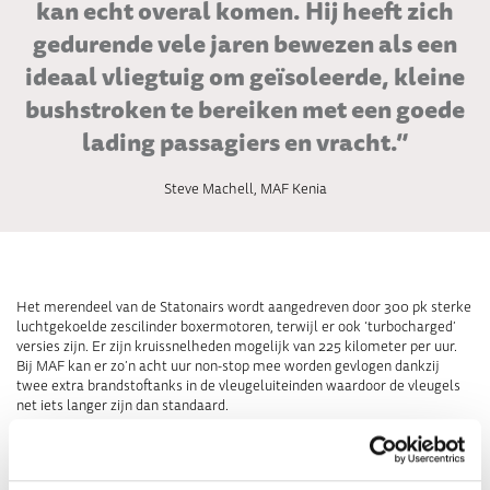
kan echt overal komen. Hij heeft zich
gedurende vele jaren bewezen als een
ideaal vliegtuig om geïsoleerde, kleine
bushstroken te bereiken met een goede
lading passagiers en vracht.”
Steve Machell, MAF Kenia
Het merendeel van de Statonairs wordt aangedreven door 300 pk sterke
luchtgekoelde zescilinder boxermotoren, terwijl er ook ‘turbocharged’
versies zijn. Er zijn kruissnelheden mogelijk van 225 kilometer per uur.
Bij MAF kan er zo’n acht uur non-stop mee worden gevlogen dankzij
twee extra brandstoftanks in de vleugeluiteinden waardoor de vleugels
net iets langer zijn dan standaard.
Dat heeft nog een voordeel: betere vliegeigenschappen bij lage
snelheden! Daardoor komen de STOL (Short Take-Off and Landing)
eigenschappen van deze Cessna nog beter tot hun recht bij vertrek van