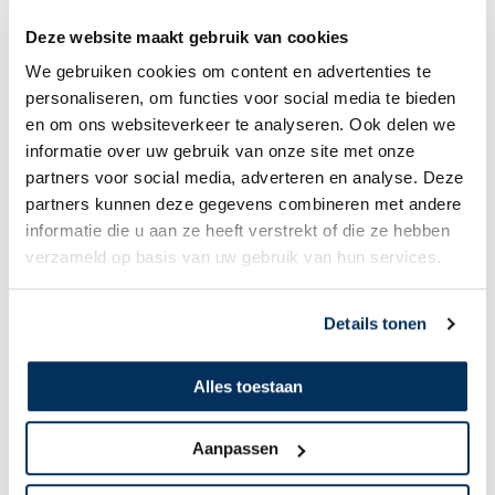
korte, ruige en onverharde landingsbanen. En dat zijn belangrijke zaken
in bijvoorbeeld bergachtig terrein met obstakels aan het einde van een
Deze website maakt gebruik van cookies
baan.
We gebruiken cookies om content en advertenties te
Kortgeleden vierde MAF Lesotho een heugelijk moment: de achtste
personaliseren, om functies voor social media te bieden
inspectie van “Charlie”, een Cessna 206, werd voltooid. Wat was hieraan
en om ons websiteverkeer te analyseren. Ook delen we
anders dan de duizenden inspecties die dag in dag uit in de MAF-hangars
worden gedaan? Deze keuring werd uitgevoerd door een volledig lokaal
informatie over uw gebruik van onze site met onze
team. Alle technici komen uit Lesotho en zijn bij MAF begonnen als
partners voor social media, adverteren en analyse. Deze
hangaarmedewerkers. In 2016 startte een programma om hen een
partners kunnen deze gegevens combineren met andere
opleiding te bieden tot gecertificeerde vliegtuigtechnici.
informatie die u aan ze heeft verstrekt of die ze hebben
verzameld op basis van uw gebruik van hun services.
Details tonen
Alles toestaan
Aanpassen