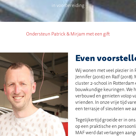
in voorbereiding
Ondersteun Patrick & Mirjam met een gift
Even voorstell
Wij wonen met veel plezier i
Jennifer (2016) en Ralf (2018).
cluster 2-school in Rotterdam e
bouwkundige keuringen. We he
verbouwd en genieten volop v
vrienden. In onze vrije tijd v
een terrasje of sleutelen we a
Tegelijkertijd groeide er in on
op een praktische en persoonli
MAF werd dat verlangen aangew