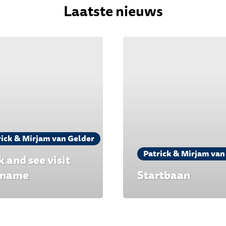
Laatste nieuws
rick & Mirjam van Gelder
Patrick & Mirjam van
 and see visit
iname
Startbaan