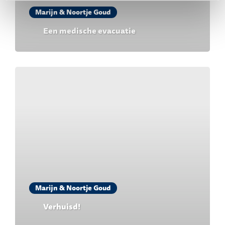
Marijn & Noortje Goud
Een medische evacuatie
Marijn & Noortje Goud
Verhuisd!