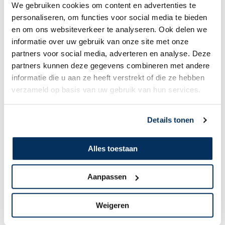
We gebruiken cookies om content en advertenties te
personaliseren, om functies voor social media te bieden
en om ons websiteverkeer te analyseren. Ook delen we
informatie over uw gebruik van onze site met onze
Marijn & Noortje Goud
partners voor social media, adverteren en analyse. Deze
partners kunnen deze gegevens combineren met andere
Bijbels, landingsbanen, vloeken,
informatie die u aan ze heeft verstrekt of die ze hebben
schoonouders, beton en nog veel meer
verzameld op basis van uw gebruik van hun services.
Details tonen
Alles toestaan
Aanpassen
Weigeren