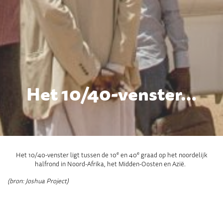
Het 10/40-venster…
e
e
Het 10/40-venster ligt tussen de 10
en 40
graad op het noordelijk
halfrond in Noord-Afrika, het Midden-Oosten en Azië.
(bron: Joshua Project)