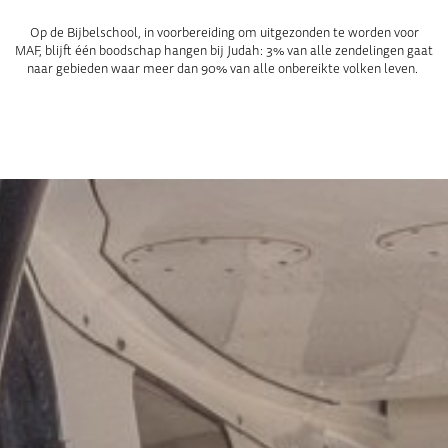
Op de Bijbelschool, in voorbereiding om uitgezonden te worden voor
MAF, blijft één boodschap hangen bij Judah: 3% van alle zendelingen gaat
naar gebieden waar meer dan 90% van alle onbereikte volken leven.