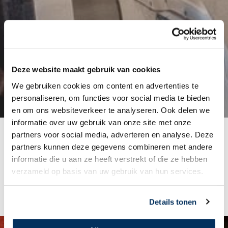
Deze website maakt gebruik van cookies
Pas later…
We gebruiken cookies om content en advertenties te
personaliseren, om functies voor social media te bieden
en om ons websiteverkeer te analyseren. Ook delen we
informatie over uw gebruik van onze site met onze
partners voor social media, adverteren en analyse. Deze
Pas later komt hij erachter dat MAF ook in gesloten landen vliegt. In
landen waar christenen vervolgd worden en waar de deuren gesloten
partners kunnen deze gegevens combineren met andere
lijken voor het Evangelie. Toch opent God ook juist daar harten en
informatie die u aan ze heeft verstrekt of die ze hebben
vliegen wij om mensen bereikbaar te maken voor Zijn liefde.
verzameld op basis van uw gebruik van hun services.
Details tonen