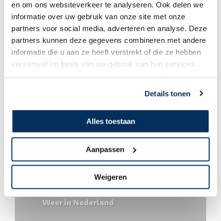
Arco & Maricke Modderkolk
en om ons websiteverkeer te analyseren. Ook delen we
informatie over uw gebruik van onze site met onze
De uitzending naar Zuid-Soedan komt
partners voor social media, adverteren en analyse. Deze
dichterbij!
partners kunnen deze gegevens combineren met andere
informatie die u aan ze heeft verstrekt of die ze hebben
verzameld op basis van uw gebruik van hun services.
Details tonen
Alles toestaan
Aanpassen
Weigeren
Arco & Maricke Modderkolk
Weer in Nederland